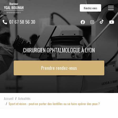
Aller
Rendez-vous
au
contenu
07 67 58 56 30
principal
CHIRURGIEN OPHTALMOLOGUE À LYON
Prendre rendez-vous
Accueil
Actualités
Sport et vision : peut-on porter des lentilles ou se faire opérer des yeux ?