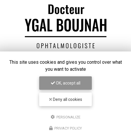
Chirurgien ophtalmologue à Lyon
This site uses cookies and gives you control over what
you want to activate
50 cours Franklin Roosevelt
69006 Lyon
OK, accept all
07 67 58 56 30
Deny all cookies
Lundi au vendredi
8h30 - 18h30
PERSONALIZE
PRIVACY POLICY
Suivez-nous sur les réseaux sociaux