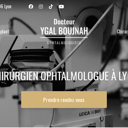
Navigation se
06 Lyon
plant
Chirur
IRURGIEN OPHTALMOLOGUE À L
Prendre rendez-vous