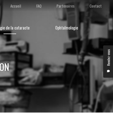
condaire
Accueil
FAQ
Partenaires
Contact
gie de la cataracte
Ophtalmologie
Rendez-vous
YON