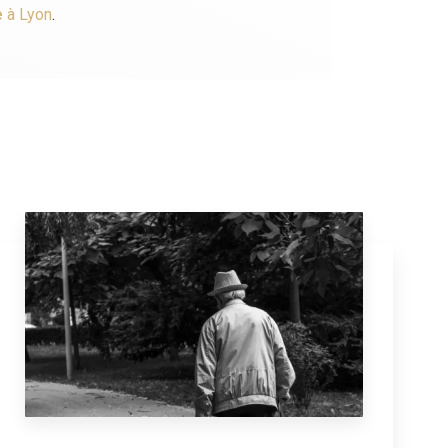
e
à Lyon
.