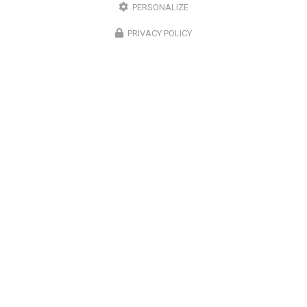
PERSONALIZE
fois par minute. Devant un écran, cette fréquence
PRIVACY POLICY
tombe à environ 7 à 8 fois par minute. Mais le
problème ne s'arrête pas là : les clignements…
Toute l'actualité