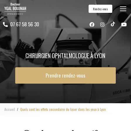
Aller
Rendez-vous
au
contenu
07 67 58 56 30
principal
CHIRURGIEN OPHTALMOLOGUE À LYON
Prendre rendez-vous
Accueil
Quels sont les effets secondaire du laser dans les yeux à Lyon