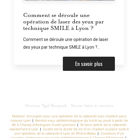
Comment se déroule une
opération de laser des yeux par
technique SMILE à Lyon ?
Comment se déroule une opération de laser
des yeux par technique SMILE à Lyon ?...
En savoir plus
Docteur Ygal Boujnah : Savoir-faire et services
Meilleur chirurgien pour une opération de la cataracte avec implant sans
risques Lyon
|
Rendez-vous ophtalmologique du lundi au jeudi à partir de
8h à Chazay-d'Azergues Ouest Lyonnais
|
Se faire opérer de la cataracte
rapidement à Lyon
|
Quelle est la durée de vie d'un implant oculaire suite à
une opération de la cataracte à Lyon en Rhône-Alpes
|
Ouverture d'un
nouveau centre pour vos suivis ophtalmologiques à Chazay-d'Azergues
|