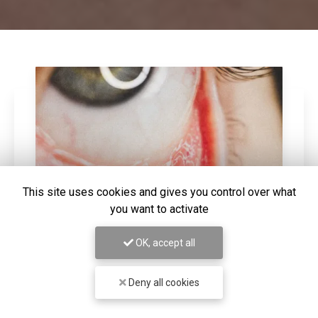
This site uses cookies and gives you control over what
you want to activate
OK, accept all
28/05/2026
Écrans et sécheresse oculaire : pourquoi
Deny all cookies
vous ne clignez plus assez des yeux
En temps normal, nous clignons des yeux environ 15