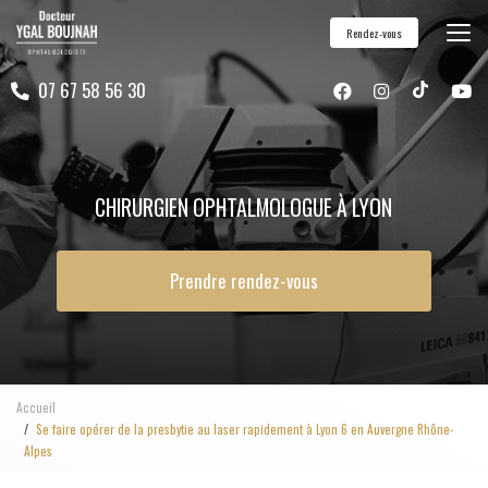
Aller
Rendez-vous
au
contenu
07 67 58 56 30
principal
CHIRURGIEN OPHTALMOLOGUE À LYON
Prendre rendez-vous
Accueil
Se faire opérer de la presbytie au laser rapidement à Lyon 6 en Auvergne Rhône-
Alpes