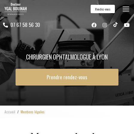
Aller
Rendez-vous
au
contenu
07 67 58 56 30
principal
CHIRURGIEN OPHTALMOLOGUE À LYON
Prendre rendez-vous
Accueil
Mentions légales