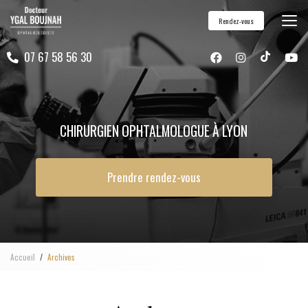
Aller
Rendez-vous
au
contenu
07 67 58 56 30
principal
CHIRURGIEN OPHTALMOLOGUE À LYON
Prendre rendez-vous
Accueil
Archives