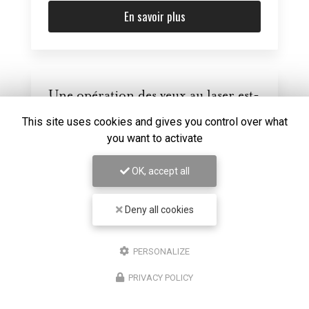
En savoir plus
Une opération des yeux au laser est-
elle remboursée à Lyon ?
This site uses cookies and gives you control over what
Une chirurgie réfractive par laser LASIK PKR ou
you want to activate
smile des yeux dans notre centre à Lyon peut
être remboursée....
OK, accept all
Deny all cookies
En savoir plus
PERSONALIZE
PRIVACY POLICY
Doit-on être hospitalisé pour une
chirurgie de l'oeil à Lyon ?