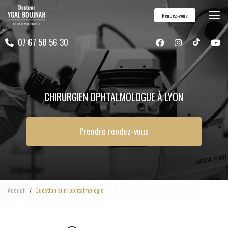
Aller
Rendez-vous
au
contenu
07 67 58 56 30
principal
CHIRURGIEN OPHTALMOLOGUE À LYON
Prendre rendez-vous
Accueil
Question sur l'ophtalmologie