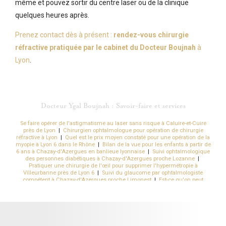
même et pouvez sortir du centre laser ou de la clinique
quelques heures après.
Prenez contact dès à présent :
rendez-vous chirurgie
réfractive pratiquée par le cabinet du Docteur Boujnah
à
Lyon
.
Docteur Ygal Boujnah : Savoir-faire et services
Se faire opérer de l'astigmatisme au laser sans risque à Caluire-et-Cuire
près de Lyon
|
Chirurgien ophtalmologue pour opération de chirurgie
réfractive à Lyon
|
Quel est le prix moyen constaté pour une opération de la
myopie à Lyon 6 dans le Rhône
|
Bilan de la vue pour les enfants à partir de
6 ans à Chazay-d'Azergues en banlieue lyonnaise
|
Suivi ophtalmologique
des personnes diabétiques à Chazay-d'Azergues proche Lozanne
|
Pratiquer une chirurgie de l'œil pour supprimer l'hypermétropie à
Villeurbanne près de Lyon 6
|
Suivi du glaucome par ophtalmologiste
compétent à Chazay-d'Azergues proche Limonest
|
Est-ce qu'on peut
opérer l'astigmatie à Lyon
|
Pratiquer une chirurgie de la myopie au laser à
Lyon en Rhône-Alpes
|
Meilleur chirurgien laser des yeux sans risque pour
une chirurgie réfractive de la myopie à Lyon 3
|
Ouverture d'un nouveau
centre pour vos suivis ophtalmologiques à Chazay-d'Azergues
|
Suivi du
kératocône en cabinet d'ophtalmologie à Chazay-d'Azergues proche des
Monts-d'Or
|
Obtenir des lunettes de vue rapidement par l'ophtamologiste