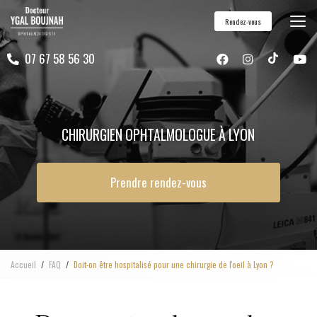
Aller
Rendez-vous
au
contenu
07 67 58 56 30
principal
CHIRURGIEN OPHTALMOLOGUE À LYON
Prendre rendez-vous
Accueil
FAQ
Doit-on être hospitalisé pour une chirurgie de l'oeil à Lyon ?