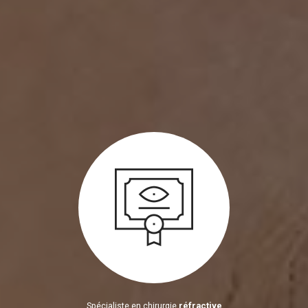
Spécialiste en chirurgie
réfractive