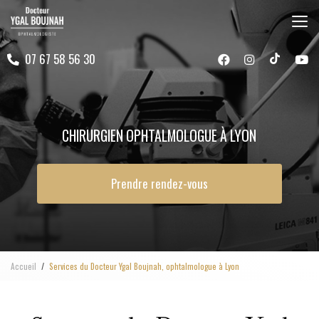
Aller
au
contenu
07 67 58 56 30
principal
CHIRURGIEN OPHTALMOLOGUE À LYON
Prendre rendez-vous
Accueil
Services du Docteur Ygal Boujnah, ophtalmologue à Lyon