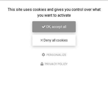
This site uses cookies and gives you control over what
you want to activate
OK, accept all
Chirurgien ophtalmologue à Lyon
Deny all cookies
50 cours Franklin Roosevelt
PERSONALIZE
69006 Lyon
PRIVACY POLICY
07 67 58 56 30
Lundi au vendredi
8h30 - 18h30
Suivez-nous sur les réseaux sociaux