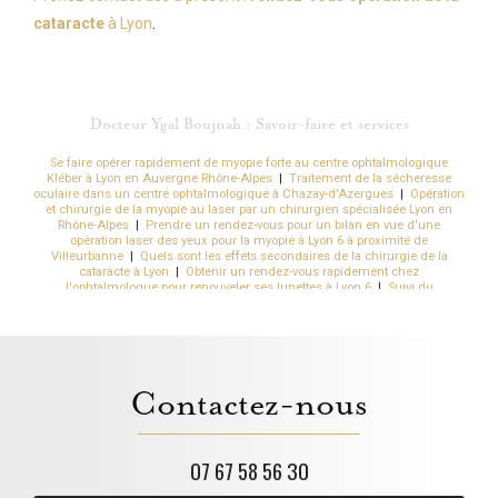
cataracte
à Lyon
.
Docteur Ygal Boujnah : Savoir-faire et services
Se faire opérer rapidement de myopie forte au centre ophtalmologique
Kléber à Lyon en Auvergne Rhône-Alpes
|
Traitement de la sécheresse
oculaire dans un centre ophtalmologique à Chazay-d'Azergues
|
Opération
et chirurgie de la myopie au laser par un chirurgien spécialisée Lyon en
Rhône-Alpes
|
Prendre un rendez-vous pour un bilan en vue d'une
opération laser des yeux pour la myopie à Lyon 6 à proximité de
Villeurbanne
|
Quels sont les effets secondaires de la chirurgie de la
cataracte à Lyon
|
Obtenir un rendez-vous rapidement chez
l'ophtalmologue pour renouveler ses lunettes à Lyon 6
|
Suivi du
kératocône en cabinet d'ophtalmologie à Chazay-d'Azergues proche des
Monts-d'Or
|
Obtenir un rendez-vous rapide chez l'ophtalmologue pour
une chirurgie à Lyon
|
Meilleur chirurgien pour une opération de la
cataracte avec implant sans risques Lyon
|
Obtenir des lunettes de vue
rapidement par l'ophtalmologiste à Chazay-d'Azergues
|
Rendez-vous
ophtalmologique du lundi au jeudi à partir de 8h à Chazay-d'Azergues
Contactez-nous
Ouest Lyonnais
|
Quelle est la durée de vie d'un implant oculaire suite à
une opération de la cataracte à Lyon en Rhône-Alpes
|
Se faire opérer des
yeux sans douleur et rapidement à Lyon
|
Trouver un chirurgien laser des
yeux pour une chirurgie de la presbytie à Lyon
|
Chirurgien ophtalmologue
pour opération de chirurgie réfractive à Lyon
|
Se faire opérer de la presbytie
07 67 58 56 30
au laser rapidement à Lyon 6 en Auvergne Rhône-Alpes
|
Meilleure
chirurgie cataracte avec implants spéciaux Lyon 2 Bellecour Hôtel de Ville
|