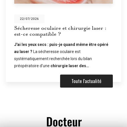
28/05/2026
t chirurgie laser :
Écrans et sécheresse
vous ne clignez plus 
je quand même être opéré
En temps normal, nous clig
ulaire est
fois par minute. Devant un 
e lors du bilan
tombe à environ 7 à 8 fois p
gie laser des…
problème ne s'arrête pas là
Toute l'actualité