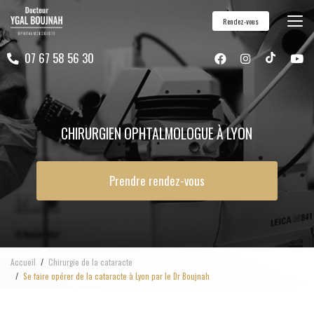
Aller
Rendez-vous
au
contenu
07 67 58 56 30
principal
CHIRURGIEN OPHTALMOLOGUE À LYON
Prendre rendez-vous
Accueil
Chirurgie de la cataracte
Se faire opérer de la cataracte à Lyon par le Dr Boujnah