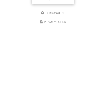
PERSONALIZE
PRIVACY POLICY
Chirurgien ophtalmologue à Lyon
50 cours Franklin Roosevelt
69006 Lyon
07 67 58 56 30