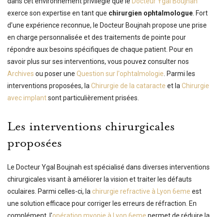
dans cet environnement privilégié que le
Docteur Ygal Boujnah
exerce son expertise en tant que
chirurgien ophtalmologue
. Fort
d'une expérience reconnue, le Docteur Boujnah propose une prise
en charge personnalisée et des traitements de pointe pour
répondre aux besoins spécifiques de chaque patient. Pour en
savoir plus sur ses interventions, vous pouvez consulter nos
Archives
ou poser une
Question sur l'ophtalmologie
. Parmi les
interventions proposées, la
Chirurgie de la cataracte
et la
Chirurgie
avec implant
sont particulièrement prisées.
Les interventions chirurgicales
proposées
Le Docteur Ygal Boujnah est spécialisé dans diverses interventions
chirurgicales visant à améliorer la vision et traiter les défauts
oculaires. Parmi celles-ci, la
chirurgie refractive à Lyon 6eme
est
une solution efficace pour corriger les erreurs de réfraction. En
complément, l'
opération myopie à Lyon 6eme
permet de réduire la