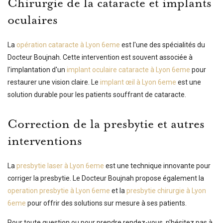
Chirurgie de la cataracte et implants
oculaires
La
opération cataracte à Lyon 6eme
est l'une des spécialités du
Docteur Boujnah. Cette intervention est souvent associée à
l'implantation d'un
implant oculaire cataracte à Lyon 6eme
pour
restaurer une vision claire. Le
implant œil à Lyon 6eme
est une
solution durable pour les patients souffrant de cataracte.
Correction de la presbytie et autres
interventions
La
presbytie laser à Lyon 6eme
est une technique innovante pour
corriger la presbytie. Le Docteur Boujnah propose également la
operation presbytie à Lyon 6eme
et la
presbytie chirurgie à Lyon
6eme
pour offrir des solutions sur mesure à ses patients.
Pour toute question ou pour prendre rendez-vous, n'hésitez pas à