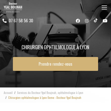
Aller
au
contenu
07 67 58 56 30
principal
CHIRURGIEN OPHTALMOLOGUE À LYON
Prendre rendez-vous
Accueil
Services du Docteur Ygal Boujnah, ophtalmologue à Lyon
Chirurgien ophtalmologue à Lyon 6eme - Docteur Ygal Boujnah