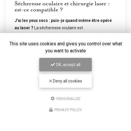
chirurgie laser :
Écrans et sécheresse o
vous ne clignez plus as
quand même être opéré
En temps normal, nous clignon
re est
fois par minute. Devant un écr
ors du bilan
tombe à environ 7 à 8 fois par 
 laser des…
problème ne s'arrête pas là : l
This site uses cookies and gives you control over what
you want to activate
Toute l'actualité
OK, accept all
Deny all cookies
PERSONALIZE
PRIVACY POLICY