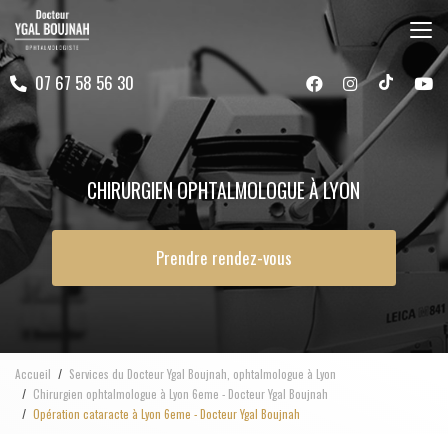
Aller
au
contenu
07 67 58 56 30
principal
CHIRURGIEN OPHTALMOLOGUE À LYON
Prendre rendez-vous
Accueil
Services du Docteur Ygal Boujnah, ophtalmologue à Lyon
Chirurgien ophtalmologue à Lyon 6eme - Docteur Ygal Boujnah
Opération cataracte à Lyon 6eme - Docteur Ygal Boujnah