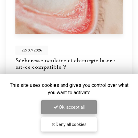
28/05/2026
Écrans et sécheresse oculaire : pourquoi
vous ne clignez plus assez des yeux
En temps normal, nous clignons des yeux environ 15
This site uses cookies and gives you control over what
fois par minute. Devant un écran, cette fréquence
you want to activate
tombe à environ 7 à 8 fois par minute. Mais le
problème ne s'arrête pas là : les clignements…
OK, accept all
Toute l'actualité
Deny all cookies