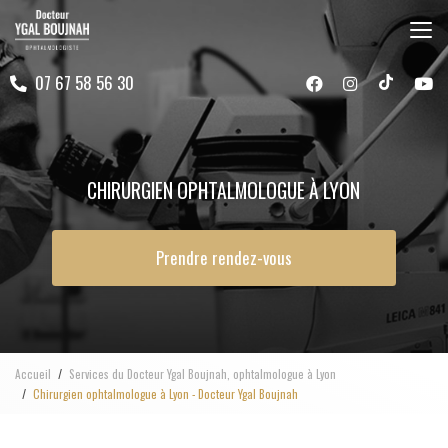
Aller
au
contenu
07 67 58 56 30
principal
CHIRURGIEN OPHTALMOLOGUE À LYON
Prendre rendez-vous
Accueil
Services du Docteur Ygal Boujnah, ophtalmologue à Lyon
Chirurgien ophtalmologue à Lyon - Docteur Ygal Boujnah