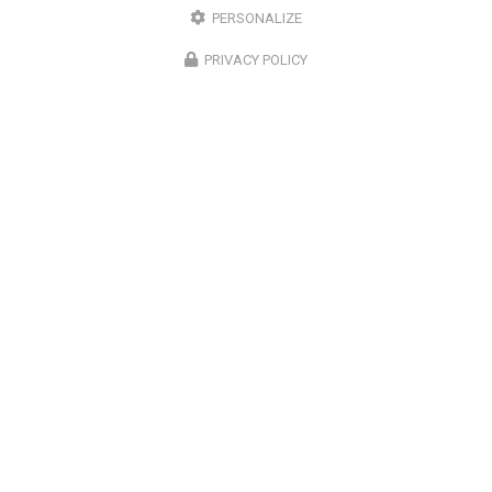
PERSONALIZE
PRIVACY POLICY
Chirurgien ophtalmologue à Lyon
50 cours Franklin Roosevelt
69006 Lyon
07 67 58 56 30
Lundi au vendredi
8h30 - 18h30