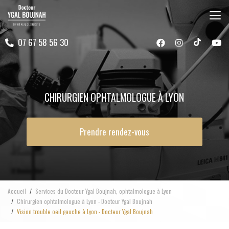
Aller
au
contenu
07 67 58 56 30
principal
CHIRURGIEN OPHTALMOLOGUE À LYON
Prendre rendez-vous
Accueil
Services du Docteur Ygal Boujnah, ophtalmologue à Lyon
Chirurgien ophtalmologue à Lyon - Docteur Ygal Boujnah
Vision trouble oeil gauche à Lyon - Docteur Ygal Boujnah