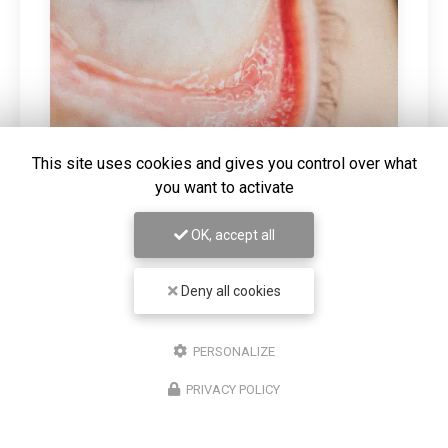
This site uses cookies and gives you control over what
you want to activate
28/05/2026
Écrans et sécheresse oculaire : pourquoi
OK, accept all
vous ne clignez plus assez des yeux
Deny all cookies
En temps normal, nous clignons des yeux environ 15
fois par minute. Devant un écran, cette fréquence
tombe à environ 7 à 8 fois par minute. Mais le
PERSONALIZE
problème ne s'arrête pas là : les clignements…
PRIVACY POLICY
Toute l'actualité