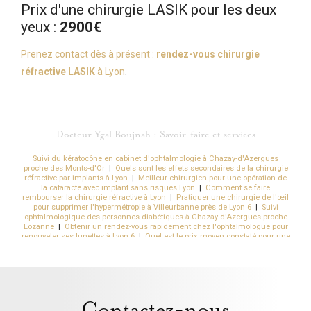
Prix d'une chirurgie LASIK pour les deux
yeux :
2900€
Prenez contact dès à présent :
rendez-vous chirurgie
réfractive LASIK
à Lyon
.
Docteur Ygal Boujnah : Savoir-faire et services
Suivi du kératocône en cabinet d'ophtalmologie à Chazay-d'Azergues
proche des Monts-d'Or
|
Quels sont les effets secondaires de la chirurgie
réfractive par implants à Lyon
|
Meilleur chirurgien pour une opération de
la cataracte avec implant sans risques Lyon
|
Comment se faire
rembourser la chirurgie réfractive à Lyon
|
Pratiquer une chirurgie de l'œil
pour supprimer l'hypermétropie à Villeurbanne près de Lyon 6
|
Suivi
ophtalmologique des personnes diabétiques à Chazay-d'Azergues proche
Lozanne
|
Obtenir un rendez-vous rapidement chez l'ophtalmologue pour
renouveler ses lunettes à Lyon 6
|
Quel est le prix moyen constaté pour une
opération de la myopie à Lyon 6 dans le Rhône
|
Se débarrasser de sa
myopie en moins de 10 seconde à Lyon
|
Obtenir des lunettes de vue
rapidement par l'ophtalmologiste à Chazay-d'Azergues
|
Opération et
chirurgie de la myopie au laser par un chirurgien spécialisée Lyon en
Rhône-Alpes
|
Meilleure chirurgie cataracte avec implants spéciaux Lyon 2
Bellecour Hôtel de Ville
|
Se faire opérer des yeux sans douleur et
Contactez-nous
rapidement à Lyon
|
Obtenir un rendez-vous ophtalmologique rapide à