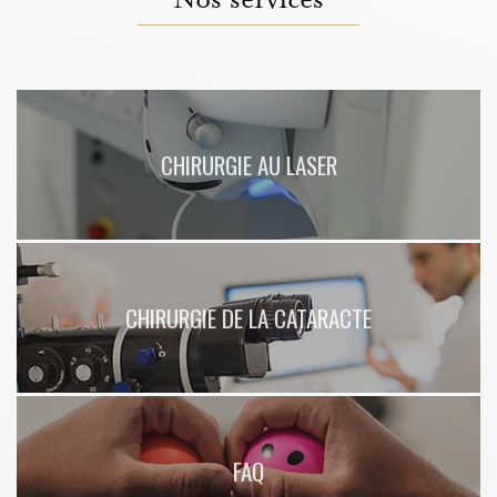
sécheresse oculaire rapidement sans douleurs à Lyon
|
Suivi du glaucome
par ophtalmologiste compétent à Chazay-d'Azergues proche Limonest
|
Bilan de la vue pour les enfants à partir de 6 ans à Chazay-d'Azergues en
banlieue lyonnaise
CHIRURGIE AU LASER
CHIRURGIE DE LA CATARACTE
FAQ