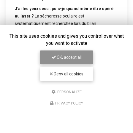
e être opéré
En temps normal, nous clignons des yeux
fois par minute. Devant un écran, cette 
lan
tombe à environ 7 à 8 fois par minute. Ma
s…
problème ne s'arrête pas là : les cligne
This site uses cookies and gives you control over what
you want to activate
actualité
Toute l'
OK, accept all
Deny all cookies
PERSONALIZE
PRIVACY POLICY