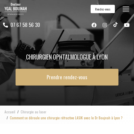
Aller
Rendez-vous
au
contenu
07 67 58 56 30
principal
CHIRURGIEN OPHTALMOLOGUE À LYON
Prendre rendez-vous
Accueil
Chirurgie au laser
Comment se déroule une chirurgie réfractive LASIK avec le Dr Boujnah à Lyon ?