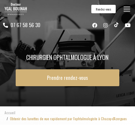
Aller
Rendez-vous
au
contenu
07 67 58 56 30
principal
CHIRURGIEN OPHTALMOLOGUE À LYON
Prendre rendez-vous
Accueil
Obtenir des lunettes de vue rapidement par l'ophtalmologiste à Chazay-d'Azergues