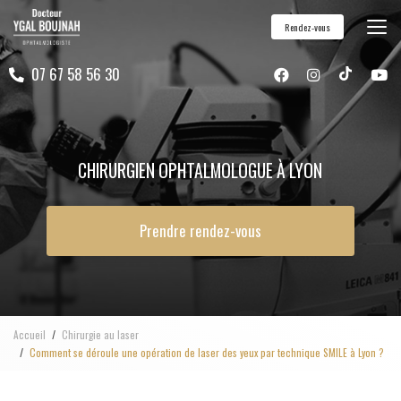
Aller
Rendez-vous
au
contenu
07 67 58 56 30
principal
CHIRURGIEN OPHTALMOLOGUE À LYON
Prendre rendez-vous
Accueil
Chirurgie au laser
Comment se déroule une opération de laser des yeux par technique SMILE à Lyon ?