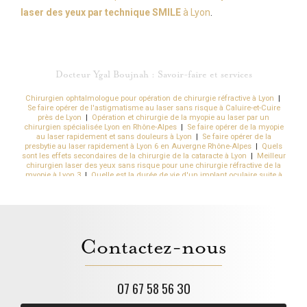
laser des yeux par technique SMILE
à Lyon
.
Docteur Ygal Boujnah : Savoir-faire et services
Chirurgien ophtalmologue pour opération de chirurgie réfractive à Lyon
|
Se faire opérer de l'astigmatisme au laser sans risque à Caluire-et-Cuire
près de Lyon
|
Opération et chirurgie de la myopie au laser par un
chirurgien spécialisée Lyon en Rhône-Alpes
|
Se faire opérer de la myopie
au laser rapidement et sans douleurs à Lyon
|
Se faire opérer de la
presbytie au laser rapidement à Lyon 6 en Auvergne Rhône-Alpes
|
Quels
sont les effets secondaires de la chirurgie de la cataracte à Lyon
|
Meilleur
chirurgien laser des yeux sans risque pour une chirurgie réfractive de la
myopie à Lyon 3
|
Quelle est la durée de vie d'un implant oculaire suite à
une opération de la cataracte à Lyon en Rhône-Alpes
|
Trouver un
chirurgien laser des yeux pour une chirurgie de la presbytie à Lyon
|
Nouveau cabinet d'ophtalmologie pour suivi ophtalmologique à Chazay-
d'Azergues Lyon Ouest
|
Se faire opérer la presbytie par des implants à
Lyon
|
Comment se faire rembourser la chirurgie réfractive à Lyon
|
Se
faire opérer d'un kératocône rapidement au centre ophtalmologique Kléber
Contactez-nous
en Auvergne Rhône-Alpes
|
Dépistage de la cataracte par un médecin
spécialisé à Chazay-d'Azergues
|
Se débarrasser de sa myopie en moins
de 10 seconde à Lyon
|
Quel est le prix moyen constaté pour une opération
de la myopie à Lyon 6 dans le Rhône
|
Obtenir des lunettes de vue
rapidement par l'ophtamologiste à Chazay-d'Azergues
|
Obtenir un
07 67 58 56 30
rendez-vous ophtalmologique rapide à Chazay-d'Azergues
|
Se
débarrasser de sa sécheresse oculaire rapidement sans douleurs à Lyon
|