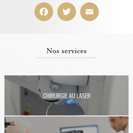
Kléber en Auvergne Rhône-Alpes
|
Combien coûte une opération laser des
Facebook
Twitter
Email
yeux à Lyon et à Villeurbanne dans le Rhône à proximité de Saint-Étienne
|
Chirurgien ophtalmologue pour opération de chirurgie réfractive à Lyon
|
Obtenir des lunettes de vue rapidement par l'ophtamologiste à Chazay-
d'Azergues
|
Meilleur chirurgien laser des yeux sans risque pour une
chirurgie réfractive de la myopie à Lyon 3
|
Quels sont les effets
secondaires de la chirurgie réfractive par implants à Lyon
|
Ouverture d'un
nouveau centre pour vos suivis ophtalmologiques à Chazay-d'Azergues
|
Bilan de la vue pour les enfants à partir de 6 ans à Chazay-d'Azergues en
banlieue lyonnaise
|
Meilleur chirurgien pour une opération de la cataracte
avec implant sans risques Lyon
|
Traitement de la sécheresse oculaire
dans un centre ophtalmologique à Chazay-d'Azergues
|
Obtenir des
Nos services
lunettes de vue rapidement par l'ophtalmologiste à Chazay-d'Azergues
|
Suivi ophtalmologique et contrôle oculaire à Chazay-d'Azergues Lyon ouest
CHIRURGIE AU LASER