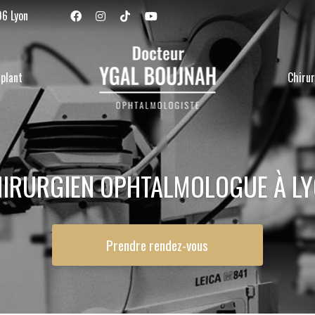
Navigation se
06 Lyon
plant
Chirur
IRURGIEN OPHTALMOLOGUE À L
Prendre rendez-vous