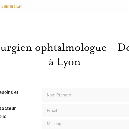
l Boujnah à Lyon
urgien ophtalmologue - D
à Lyon
Nom Prénom
esoins et
Email
Docteur
ous
Message