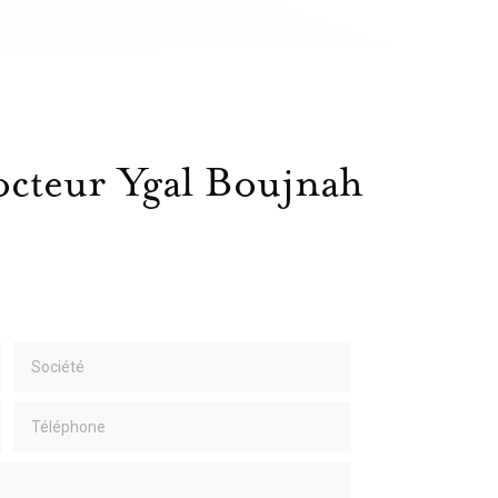
octeur Ygal Boujnah
Société
Téléphone