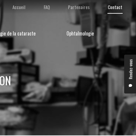
condaire
Accueil
FAQ
Partenaires
Contact
gie de la cataracte
Ophtalmologie
Rendez-vous
YON