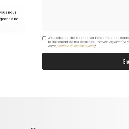
 vous nous
ageons à ne
J'autorise ce site à conserver l'ensemble des donnée
le traitement de ma demande.
(Aucune exploitation 
notre
politique de confidentialité
)