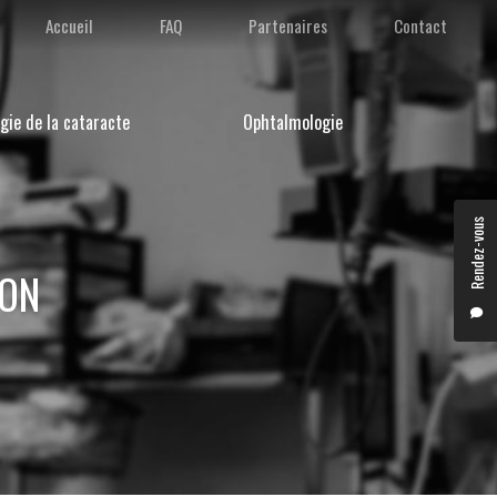
condaire
Accueil
FAQ
Partenaires
Contact
gie de la cataracte
Ophtalmologie
Rendez-vous
YON