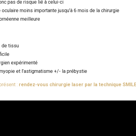
nc pas de risque lié à celui-ci
oculaire moins importante jusqu’à 6 mois de la chirurgie
ornéenne meilleure
 de tissu
ficile
rgien expérimenté
 myopie et l’astigmatisme +/- la prébystie
présent :
rendez-vous chirurgie laser par la technique SMIL