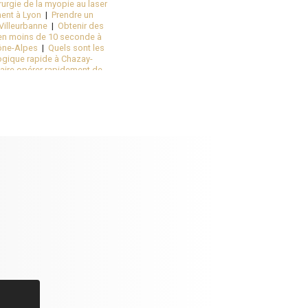
rurgie de la myopie au laser
ment à Lyon
|
Prendre un
Villeurbanne
|
Obtenir des
en moins de 10 seconde à
hône-Alpes
|
Quels sont les
ogique rapide à Chazay-
faire opérer rapidement de
esse oculaire rapidement
en Auvergne Rhône-Alpes
|
er l'astigmatie à Lyon
|
Étienne
|
Se faire opérer de
ie de la cataracte à Lyon
|
eilleur chirurgien pour une
à Lyon
|
Nouveau cabinet
u centre pour vos suivis
d'Azergues proche Lozanne
a cataracte par un médecin
ctive de la myopie à Lyon 3
'astigmatisme au laser sans
zergues proche Limonest
|
nt les effets secondaire du
ne près de Lyon 6
|
Trouver
ent chez l'ophtalmologue
e à Lyon 6 dans le Rhône
|
culaire dans un centre
lecour Hôtel de Ville
|
Suivi
chirurgie réfractive à Lyon