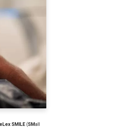
eLex SMILE
(
SM
all