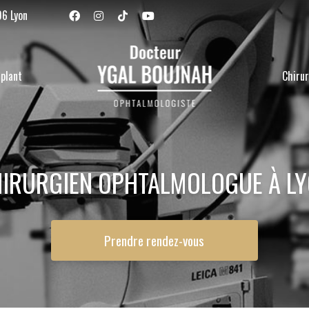
Navigation se
06 Lyon
plant
Chirur
IRURGIEN OPHTALMOLOGUE À L
Prendre rendez-vous