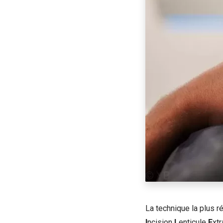
La technique la plus 
I
ncision
L
enticule
E
xtr