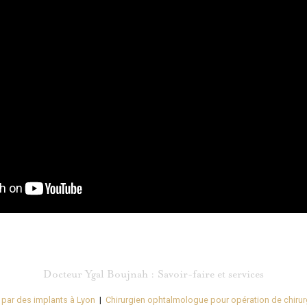
Docteur Ygal Boujnah : Savoir-faire et services
e par des implants à Lyon
|
Chirurgien ophtalmologue pour opération de chirurg