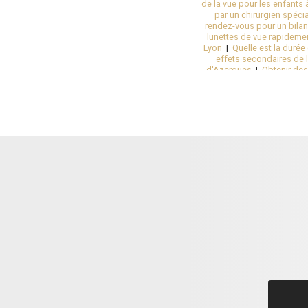
de la vue pour les enfants 
par un chirurgien spéc
rendez-vous pour un bilan
lunettes de vue rapideme
Lyon
|
Quelle est la durée
effets secondaires de l
d'Azergues
|
Obtenir des
myopie forte au centre
sans douleurs à Lyon
|
Se
Se débarrasser de sa s
Combien coûte une opératio
la myopie au laser rapide
Rendez-vous ophtalmologi
opération de la cataract
d'ophtalmologie pour s
ophtalmologiques à Chaza
|
Se faire opérer de la pr
spécialisé à Chazay-d'Az
|
Obtenir un rendez-vous 
risque à Caluire-et-Cuire p
Suivi du kératocône en ca
laser dans les yeux à Lyon
un chirurgien laser des ye
pour renouveler ses lunet
Pratiquer une chirurg
ophtalmologique à Chazay
ophtalmologique et contrô