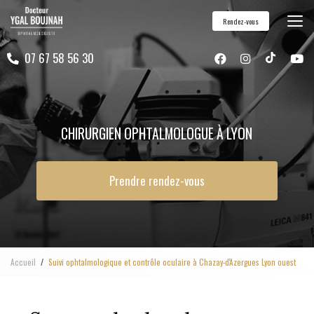
Aller
Rendez-vous
au
contenu
07 67 58 56 30
principal
CHIRURGIEN OPHTALMOLOGUE À LYON
Prendre rendez-vous
Accueil
Suivi ophtalmologique et contrôle oculaire à Chazay-d'Azergues Lyon ouest