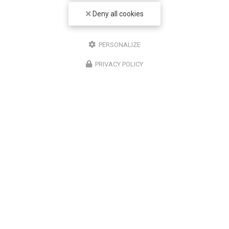
28/05/2026
Deny all cookies
Écrans et sécheresse oculaire : pourquoi
vous ne clignez plus assez des yeux
PERSONALIZE
En temps normal, nous clignons des yeux environ 15
PRIVACY POLICY
fois par minute. Devant un écran, cette fréquence
tombe à environ 7 à 8 fois par minute. Mais le
problème ne s'arrête pas là : les clignements…
Toute l'actualité