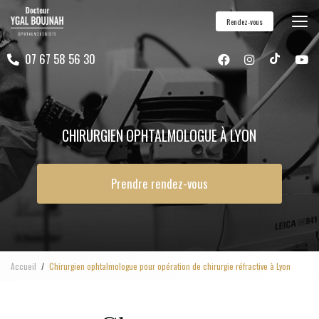
Aller
Rendez-vous
au
contenu
07 67 58 56 30
principal
CHIRURGIEN OPHTALMOLOGUE À LYON
Prendre rendez-vous
Accueil
Chirurgien ophtalmologue pour opération de chirurgie réfractive à Lyon