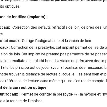
uts optiques.
pes de lentilles (implants)
:
ocaux
: Correction des défauts réfractifs de loin, de près des lu
re.
 monofocaux
: Corrige l'astigmatisme et la vision de loin.
ocaux
: Correction de la presbytie, cet implant permet de lire de 
ision de loin. Cet implant ne prétend pas permettre de se passer
ais les résultats sont plutôt bons. La vision de près avec des im
faite. Le principe est de jouer avec la focaliser des faisceaux lu
t de trouver la distance de lecture à laquelle il se sent bien et pe
sa référence de lecture sans même qu'il ne s'en rende compte. L
t de la correction optique
.
ultifocaux
: Permet de corriger la presbytie +/- la myopie et l'
 à la toricité de l'implant.