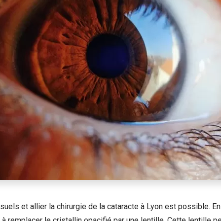
suels et allier la chirurgie de la cataracte à Lyon est possible. En
 remplacer le cristallin opacifié par une lentille. Cette lentille pe