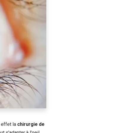
 effet la
chirurgie de
ut s'adapter à l'oeil