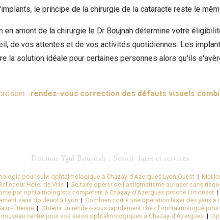
implants, le principe de la chirurgie de la cataracte reste le mêm
n en amont de la chirurgie le Dr Boujnah détermine votre éligibili
eil, de vos attentes et de vos activités quotidiennes. Les impla
e la solution idéale pour certaines personnes alors qu'ils s'avèr
présent :
rendez-vous correction des défauts visuels combin
Docteur Ygal Boujnah : Savoir-faire et services
ologie pour suivi ophtalmologique à Chazay-d'Azergues Lyon Ouest
|
Meille
ellecour Hôtel de Ville
|
Se faire opérer de l'astigmatisme au laser sans risque
come par ophtalmologiste compétent à Chazay-d'Azergues proche Limonest
dement sans douleurs à Lyon
|
Combien coûte une opération laser des yeux à L
aint-Étienne
|
Obtenir un rendez-vous rapidement chez l'ophtalmologue pour 
n nouveau centre pour vos suivis ophtalmologiques à Chazay-d'Azergues
|
Opé