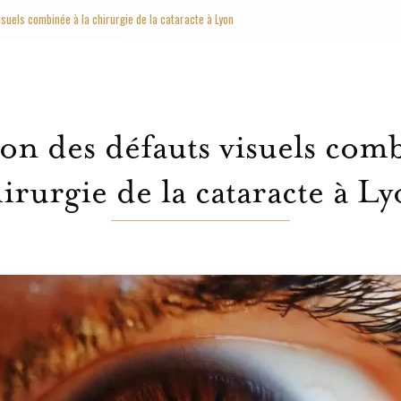
suels combinée à la chirurgie de la cataracte à Lyon
on des défauts visuels comb
irurgie de la cataracte à L