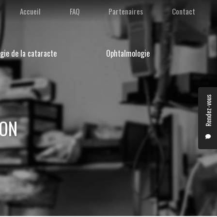
condaire
Accueil
FAQ
Partenaires
Contact
gie de la cataracte
Ophtalmologie
Rendez-vous
YON