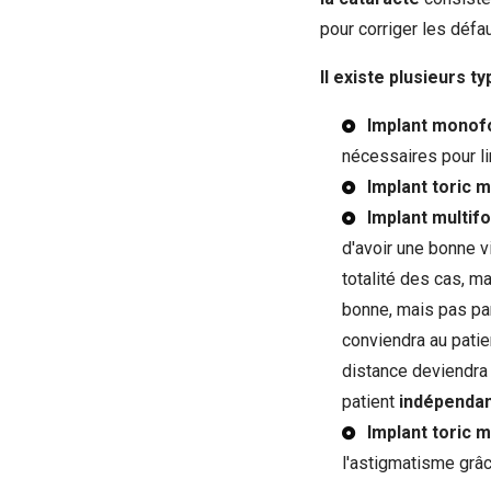
pour corriger les défa
Il existe plusieurs ty
Implant monof
nécessaires pour li
Implant toric
Implant multif
d'avoir une bonne v
totalité des cas, m
bonne, mais pas par
conviendra au patien
distance deviendra 
patient
indépendan
Implant toric m
l'astigmatisme grâce