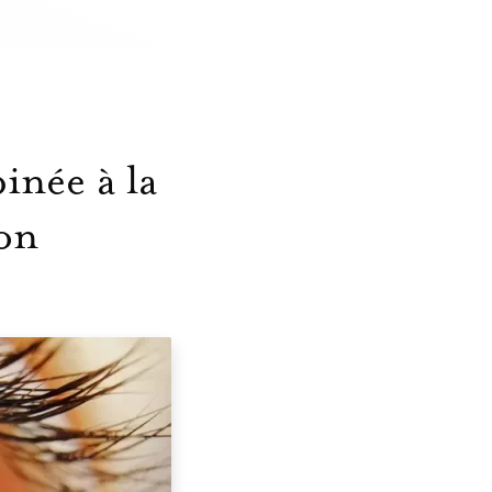
inée à la
yon