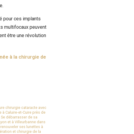
e.
té pour ces implants
nts multifocaux peuvent
ent être une révolution
ée à la chirurgie de
ure chirurgie cataracte avec
 à Caluire-et-Cuire près de
|
Se débarrasser de sa
yon et à Villeurbanne dans
renouveler ses lunettes à
ration et chirurgie de la