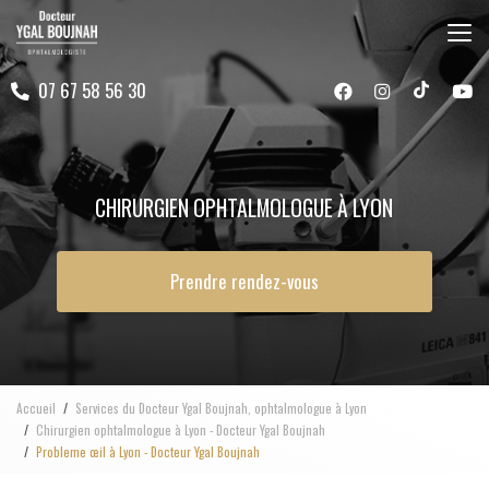
Aller
au
contenu
07 67 58 56 30
principal
CHIRURGIEN OPHTALMOLOGUE À LYON
Prendre rendez-vous
Accueil
Services du Docteur Ygal Boujnah, ophtalmologue à Lyon
Chirurgien ophtalmologue à Lyon - Docteur Ygal Boujnah
Probleme œil à Lyon - Docteur Ygal Boujnah