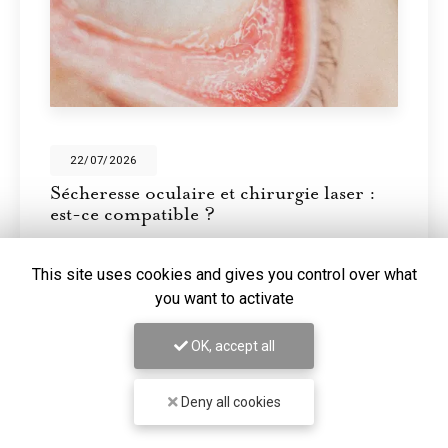
28/05/2026
Écrans et sécheresse oculaire : pourquoi
vous ne clignez plus assez des yeux
En temps normal, nous clignons des yeux environ 15
This site uses cookies and gives you control over what
fois par minute. Devant un écran, cette fréquence
you want to activate
tombe à environ 7 à 8 fois par minute. Mais le
problème ne s'arrête pas là : les clignements…
OK, accept all
Toute l'actualité
Deny all cookies