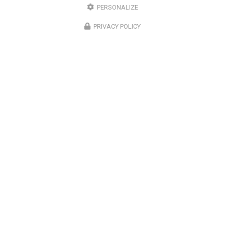
PERSONALIZE
PRIVACY POLICY
Chirurgien ophtalmologue à Lyon
50 cours Franklin Roosevelt
69006 Lyon
07 67 58 56 30
Lundi au vendredi
8h30 - 18h30