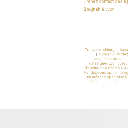
Prenez contact dès à 
Boujnah
à Lyon
.
Trouver un chirurgien lase
|
Obtenir un rendez
l'astigmatisme au las
d'Azergues Lyon ouest
diabétiques à Chazay-d'A
Rendez-vous ophtalmologiq
un médecin spécialisé à
sécheresse oculaire dan
Suivi du kératocône en
myopie forte au centre op
de la cataracte à Lyon
|
S
laser à Lyon en Rhône-A
opérer de la presbytie au
chirurgien spécialisée 
Auvergne Rhône-Alpes
implant oculaire suite à 
Chazay-d'Azergues en banl
débarrasser de sa my