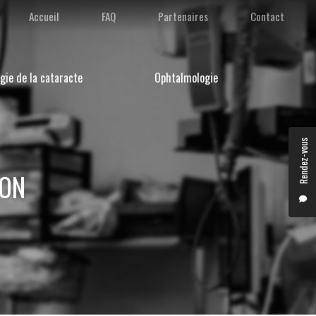
condaire
Accueil
FAQ
Partenaires
Contact
gie de la cataracte
Ophtalmologie
Rendez-vous
YON