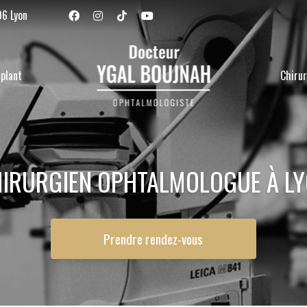
Navigation se
06 Lyon
plant
Chirur
IRURGIEN OPHTALMOLOGUE À L
Prendre rendez-vous