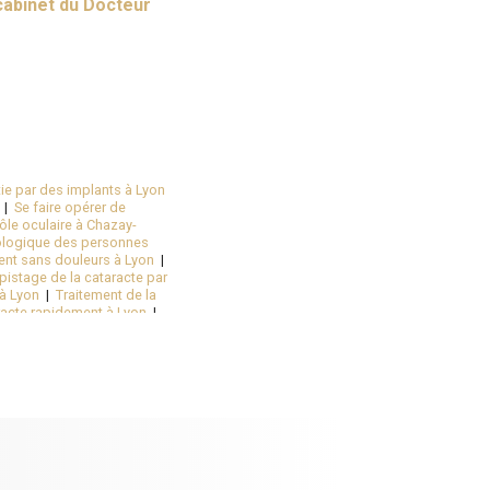
cabinet du Docteur
tie par des implants à Lyon
|
Se faire opérer de
ôle oculaire à Chazay-
ologique des personnes
ent sans douleurs à Lyon
|
pistage de la cataracte par
 à Lyon
|
Traitement de la
aracte rapidement à Lyon
|
ire opérer rapidement de
 secondaires de la chirurgie
e chirurgie de la myopie au
azay-d'Azergues
|
Se faire
e la myopie au laser par un
phtalmologique Kléber en
le est la durée de vie d'un
enfants à partir de 6 ans à
e à Chazay-d'Azergues
|
Se
chirurgie réfractive par