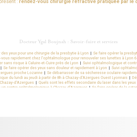
présent :
rendez-vous chirurgie réfractive pratiquée par le 
Docteur Ygal Boujnah : Savoir-faire et services
r des yeux pour une chirurgie de la presbytie à Lyon
|
Se faire opérer la presby
-vous rapidement chez l'ophtalmologue pour renouveler ses lunettes à Lyon 6
er sans risque à Caluire-et-Cuire près de Lyon
|
Suivi ophtalmologique et contr
|
Se faire opérer des yeux sans douleur et rapidement à Lyon
|
Suivi ophtalm
zergues proche Lozanne
|
Se débarrasser de sa sécheresse oculaire rapidem
ue du lundi au jeudi à partir de 8h à Chazay-d'Azergues Ouest Lyonnais
|
Dé
 Chazay-d'Azergues
|
Quels sont les effets secondaire du laser dans les yeux
s un centre ophtalmologique à Chazay-d'Azergues
|
Se faire opérer de la cat
 cabinet d'ophtalmologie à Chazay-d'Azergues proche des Monts-d'Or
|
Se fa
htalmologique Kléber à Lyon en Auvergne Rhône-Alpes
|
Quels sont les effets
oigner sa sécheresse oculaire rapidement sans douleurs à Lyon
|
Pratiquer un
lpes
|
Ouverture d'un nouveau centre pour vos suivis ophtalmologiques à Ch
 laser rapidement à Lyon 6 en Auvergne Rhône-Alpes
|
Opération et chirurgie d
Lyon en Rhône-Alpes
|
Se faire opérer d'un kératocône rapidement au centre o
|
Chirurgien ophtalmologue pour opération de chirurgie réfractive à Lyon
|
Quel
une opération de la cataracte à Lyon en Rhône-Alpes
|
Bilan de la vue pour les 
ieue lyonnaise
|
Obtenir des lunettes de vue rapidement par l'ophtamologist
opie en moins de 10 seconde à Lyon
|
Quels sont les effets secondaires de la 