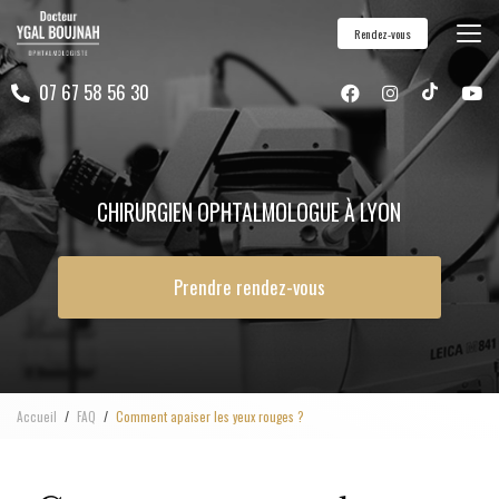
Aller
Rendez-vous
au
contenu
07 67 58 56 30
principal
CHIRURGIEN OPHTALMOLOGUE À LYON
Prendre rendez-vous
Accueil
FAQ
Comment apaiser les yeux rouges ?