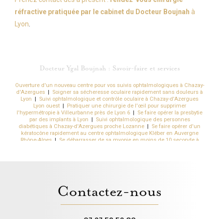
réfractive pratiquée par le cabinet du Docteur Boujnah
à
Lyon
.
Docteur Ygal Boujnah : Savoir-faire et services
Ouverture d'un nouveau centre pour vos suivis ophtalmologiques à Chazay-
d'Azergues
|
Soigner sa sécheresse oculaire rapidement sans douleurs à
Lyon
|
Suivi ophtalmologique et contrôle oculaire à Chazay-d'Azergues
Lyon ouest
|
Pratiquer une chirurgie de l'œil pour supprimer
l'hypermétropie à Villeurbanne près de Lyon 6
|
Se faire opérer la presbytie
par des implants à Lyon
|
Suivi ophtalmologique des personnes
diabétiques à Chazay-d'Azergues proche Lozanne
|
Se faire opérer d'un
kératocône rapidement au centre ophtalmologique Kléber en Auvergne
Rhône-Alpes
|
Se débarrasser de sa myopie en moins de 10 seconde à
Lyon
|
Suivi du kératocône en cabinet d'ophtalmologie à Chazay-
d'Azergues proche des Monts-d'Or
|
Se faire opérer rapidement de myopie
forte au centre ophtalmologique Kléber à Lyon en Auvergne Rhône-Alpes
|
Quels sont les effets secondaire du laser dans les yeux à Lyon
|
Obtenir
des lunettes de vue rapidement par l'ophtamologiste à Chazay-d'Azergues
|
Combien coûte une opération laser des yeux à Lyon et à Villeurbanne
Contactez-nous
dans le Rhône à proximité de Saint-Étienne
|
Quel est le prix moyen
constaté pour une opération de la myopie à Lyon 6 dans le Rhône
|
Meilleur
chirurgien laser des yeux sans risque pour une chirurgie réfractive de la
myopie à Lyon 3
|
Quels sont les effets secondaires de la chirurgie
réfractive par implants à Lyon
|
Est-ce qu'on peut opérer l'astigmatie à Lyon