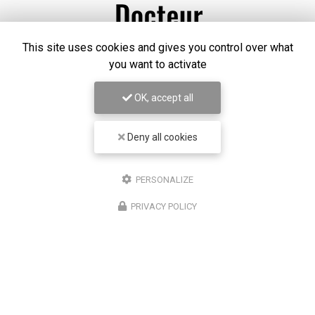
This site uses cookies and gives you control over what
you want to activate
OK, accept all
Deny all cookies
Chirurgien ophtalmologue à Lyon
50 cours Franklin Roosevelt
PERSONALIZE
69006 Lyon
PRIVACY POLICY
07 67 58 56 30
Lundi au vendredi
8h30 - 18h30
Suivez-nous sur les réseaux sociaux