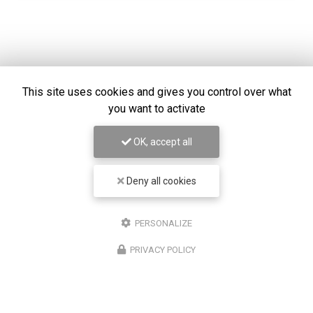
This site uses cookies and gives you control over what
you want to activate
OK, accept all
Deny all cookies
Chirurgien ophtalmologue à Lyon
PERSONALIZE
50 cours Franklin Roosevelt
PRIVACY POLICY
69006 Lyon
07 67 58 56 30
Lundi au vendredi