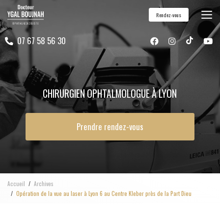
Aller
Rendez-vous
au
contenu
07 67 58 56 30
principal
CHIRURGIEN OPHTALMOLOGUE À LYON
Prendre rendez-vous
Accueil
Archives
Opération de la vue au laser à Lyon 6 au Centre Kleber près de la Part Dieu