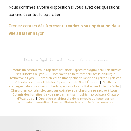
Nous sommes à votre disposition si vous avez des questions
sur une éventuelle opération.
Prenez contact dès à présent :
rendez-vous opération de la
vue au laser
à Lyon
.
Docteur Ygal Boujnah : Savoir-faire et services
Obtenir un rendez-vous rapidement chez l'ophtalmologue pour renouveler
ses lunettes à Lyon 6
|
Comment se faire rembourser la chirurgie
réfractive à Lyon
|
Combien coûte une opération laser des yeux à Lyon et à
Villeurbanne dans le Rhône à proximité de Saint-Étienne
|
Meilleure
chirurgie cataracte avec implants spéciaux Lyon 2 Bellecour Hôtel de Ville
|
Chirurgien ophtalmologue pour opération de chirurgie réfractive à Lyon
|
Obtenir des lunettes de vue rapidement par l'ophtalmologiste à Chazay-
d'Azergues
|
Opération et chirurgie de la myopie au laser par un
chirurgien spécialisée Lyon en Rhône-Alpes
|
Se faire opérer de
l'astigmatisme au laser sans risque à Caluire-et-Cuire près de Lyon
|
Se
faire opérer des yeux sans douleur et rapidement à Lyon
|
Quels sont les
effets secondaires de la chirurgie de la cataracte à Lyon
|
Obtenir un
rendez-vous rapide chez l'ophtalmologue pour une chirurgie à Lyon
|
Quel
est le prix moyen constaté pour une opération de la myopie à Lyon 6 dans le
Rhône
|
Est-ce qu'on peut opérer l'astigmatie à Lyon
|
Obtenir des lunettes