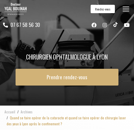
Aller
Rendez-vous
au
contenu
07 67 58 56 30
principal
CHIRURGIEN OPHTALMOLOGUE À LYON
Prendre rendez-vous
Accueil
Archives
Quand se faire opérer de la cataracte et quand se faire opérer de chirurgie laser
des yeux à Lyon après le confinement ?