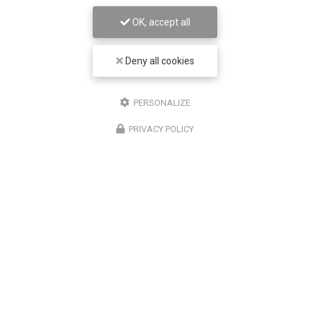
fois par minute. Devant un écran, cette fréquence
OK, accept all
tombe à environ 7 à 8 fois par minute. Mais le
problème ne s'arrête pas là : les clignements…
Deny all cookies
Toute l'actualité
PERSONALIZE
PRIVACY POLICY