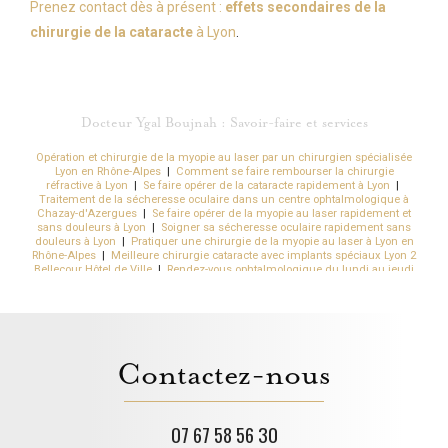
Prenez contact dès à présent :
effets secondaires de la
chirurgie de la cataracte
à Lyon
.
Docteur Ygal Boujnah : Savoir-faire et services
Opération et chirurgie de la myopie au laser par un chirurgien spécialisée
Lyon en Rhône-Alpes
|
Comment se faire rembourser la chirurgie
réfractive à Lyon
|
Se faire opérer de la cataracte rapidement à Lyon
|
Traitement de la sécheresse oculaire dans un centre ophtalmologique à
Chazay-d'Azergues
|
Se faire opérer de la myopie au laser rapidement et
sans douleurs à Lyon
|
Soigner sa sécheresse oculaire rapidement sans
douleurs à Lyon
|
Pratiquer une chirurgie de la myopie au laser à Lyon en
Rhône-Alpes
|
Meilleure chirurgie cataracte avec implants spéciaux Lyon 2
Bellecour Hôtel de Ville
|
Rendez-vous ophtalmologique du lundi au jeudi
à partir de 8h à Chazay-d'Azergues Ouest Lyonnais
|
Quels sont les effets
secondaire du laser dans les yeux à Lyon
|
Pratiquer une chirurgie de l'œil
pour supprimer l'hypermétropie à Villeurbanne près de Lyon 6
|
Meilleur
chirurgien laser des yeux sans risque pour une chirurgie réfractive de la
myopie à Lyon 3
|
Obtenir des lunettes de vue rapidement par
l'ophtalmologiste à Chazay-d'Azergues
|
Suivi du kératocône en cabinet
Contactez-nous
d'ophtalmologie à Chazay-d'Azergues proche des Monts-d'Or
|
Se faire
opérer de la presbytie au laser rapidement à Lyon 6 en Auvergne Rhône-
Alpes
|
Se faire opérer des yeux sans douleur et rapidement à Lyon
|
Se
débarrasser de sa myopie en moins de 10 seconde à Lyon
|
Se faire opérer
d'un kératocône rapidement au centre ophtalmologique Kléber en
07 67 58 56 30
Auvergne Rhône-Alpes
|
Obtenir un rendez-vous rapide chez