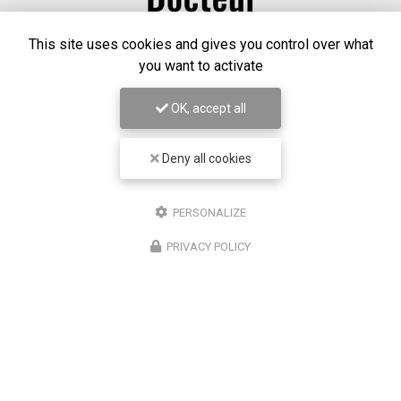
This site uses cookies and gives you control over what
you want to activate
OK, accept all
Chirurgien ophtalmologue à Lyon
Deny all cookies
50 cours Franklin Roosevelt
PERSONALIZE
69006 Lyon
PRIVACY POLICY
07 67 58 56 30
Lundi au vendredi
8h30 - 18h30
Suivez-nous sur les réseaux sociaux