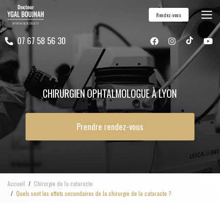
Aller
Rendez-vous
au
contenu
07 67 58 56 30
principal
CHIRURGIEN OPHTALMOLOGUE À LYON
Prendre rendez-vous
Accueil
Chirurgie de la cataracte
Quels sont les effets secondaires de la chirurgie de la cataracte ?