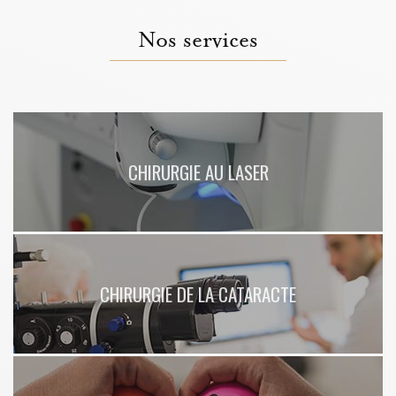
Auvergne Rhône-Alpes
|
Dépistage de la cataracte par un médecin
spécialisé à Chazay-d'Azergues
|
Nouveau cabinet d'ophtalmologie pour
suivi ophtalmologique à Chazay-d'Azergues Lyon Ouest
|
Bilan de la vue
Nos services
pour les enfants à partir de 6 ans à Chazay-d'Azergues en banlieue
lyonnaise
|
Obtenir un rendez-vous rapidement chez l'ophtalmologue pour
renouveler ses lunettes à Lyon 6
CHIRURGIE AU LASER
CHIRURGIE DE LA CATARACTE