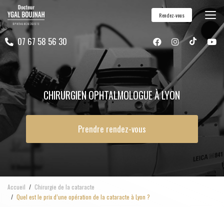
Aller
Rendez-vous
au
contenu
07 67 58 56 30
principal
CHIRURGIEN OPHTALMOLOGUE À LYON
Prendre rendez-vous
Accueil
Chirurgie de la cataracte
Quel est le prix d’une opération de la cataracte à Lyon ?