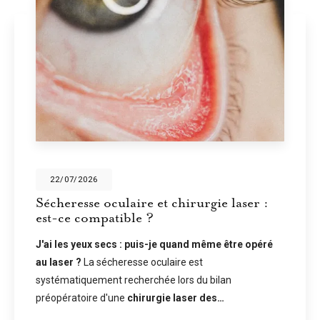
28/05/2026
t chirurgie laser :
Écrans et sécheresse
vous ne clignez plus 
je quand même être opéré
En temps normal, nous clig
ulaire est
fois par minute. Devant un 
e lors du bilan
tombe à environ 7 à 8 fois p
gie laser des…
problème ne s'arrête pas là