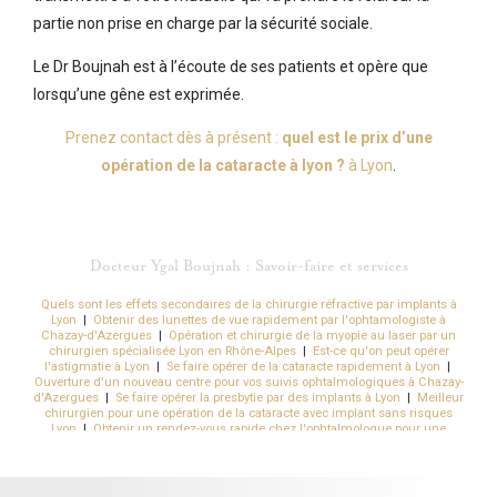
partie non prise en charge par la sécurité sociale.
Le Dr Boujnah est à l’écoute de ses patients et opère que
lorsqu’une gêne est exprimée.
Prenez contact dès à présent :
quel est le prix d’une
opération de la cataracte à lyon ?
à Lyon
.
Docteur Ygal Boujnah : Savoir-faire et services
Quels sont les effets secondaires de la chirurgie réfractive par implants à
Lyon
|
Obtenir des lunettes de vue rapidement par l'ophtamologiste à
Chazay-d'Azergues
|
Opération et chirurgie de la myopie au laser par un
chirurgien spécialisée Lyon en Rhône-Alpes
|
Est-ce qu'on peut opérer
l'astigmatie à Lyon
|
Se faire opérer de la cataracte rapidement à Lyon
|
Ouverture d'un nouveau centre pour vos suivis ophtalmologiques à Chazay-
d'Azergues
|
Se faire opérer la presbytie par des implants à Lyon
|
Meilleur
chirurgien pour une opération de la cataracte avec implant sans risques
Lyon
|
Obtenir un rendez-vous rapide chez l'ophtalmologue pour une
chirurgie à Lyon
|
Se faire opérer d'un kératocône rapidement au centre
ophtalmologique Kléber en Auvergne Rhône-Alpes
|
Se faire opérer de la
myopie au laser rapidement et sans douleurs à Lyon
|
Pratiquer une
chirurgie de l'œil pour supprimer l'hypermétropie à Villeurbanne près de