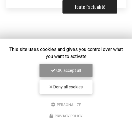
Toute l'actualité
This site uses cookies and gives you control over what
you want to activate
OK, accept all
Deny all cookies
Chirurgien ophtalmologue à Lyon
PERSONALIZE
50 cours Franklin Roosevelt
PRIVACY POLICY
69006 Lyon