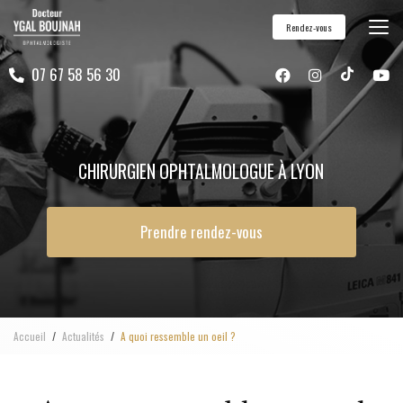
Aller
Rendez-vous
au
contenu
07 67 58 56 30
principal
CHIRURGIEN OPHTALMOLOGUE À LYON
Prendre rendez-vous
Accueil
Actualités
A quoi ressemble un oeil ?