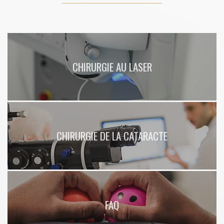
Chazay-d'Azergues Lyon Ouest
|
Chirurgien ophtalmologue pour opération
de chirurgie réfractive à Lyon
CHIRURGIE AU LASER
CHIRURGIE DE LA CATARACTE
FAQ