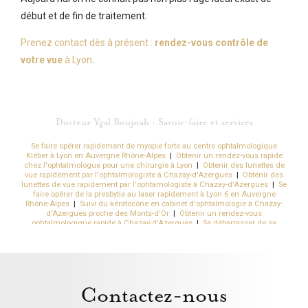
début et de fin de traitement.
Prenez contact dès à présent :
rendez-vous contrôle de
votre vue
à Lyon
.
Docteur Ygal Boujnah : Savoir-faire et services
Se faire opérer rapidement de myopie forte au centre ophtalmologique
Kléber à Lyon en Auvergne Rhône-Alpes
|
Obtenir un rendez-vous rapide
chez l'ophtalmologue pour une chirurgie à Lyon
|
Obtenir des lunettes de
vue rapidement par l'ophtalmologiste à Chazay-d'Azergues
|
Obtenir des
lunettes de vue rapidement par l'ophtamologiste à Chazay-d'Azergues
|
Se
faire opérer de la presbytie au laser rapidement à Lyon 6 en Auvergne
Rhône-Alpes
|
Suivi du kératocône en cabinet d'ophtalmologie à Chazay-
d'Azergues proche des Monts-d'Or
|
Obtenir un rendez-vous
ophtalmologique rapide à Chazay-d'Azergues
|
Se débarrasser de sa
sécheresse oculaire rapidement sans douleurs à Lyon
|
Meilleur
chirurgien pour une opération de la cataracte avec implant sans risques
Lyon
|
Meilleure chirurgie cataracte avec implants spéciaux Lyon 2
Bellecour Hôtel de Ville
|
Suivi ophtalmologique et contrôle oculaire à
Chazay-d'Azergues Lyon ouest
|
Opération et chirurgie de la myopie au
laser par un chirurgien spécialisée Lyon en Rhône-Alpes
|
Se faire opérer
Contactez-nous
de l'astigmatisme au laser sans risque à Caluire-et-Cuire près de Lyon
|
Quels sont les effets secondaires de la chirurgie réfractive par implants à