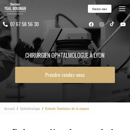
Aller
Rendez-vous
au
contenu
07 67 58 56 30
principal
CHIRURGIEN OPHTALMOLOGUE À LYON
Prendre rendez-vous
Accueil
Ophtalmologie
Ralentir l'évolution de la myopie