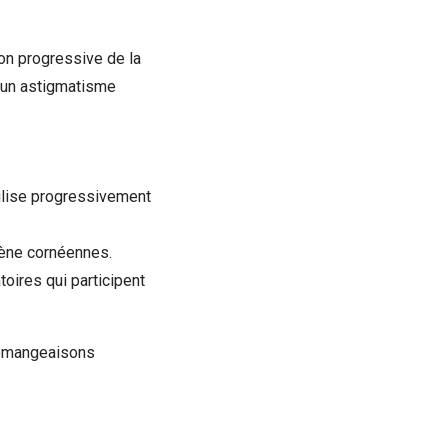
on progressive de la
, un astigmatisme
ilise progressivement
gène cornéennes.
oires qui participent
démangeaisons