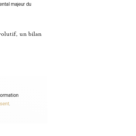
ental majeur du
olutif, un bilan
formation
ésent
.