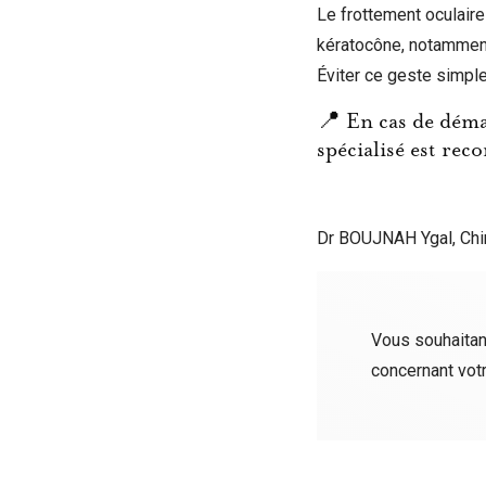
Le frottement oculair
kératocône, notammen
Éviter ce geste simple
📍 En cas de déma
spécialisé est re
Dr BOUJNAH Ygal, Chir
Vous souhaitan
concernant vot