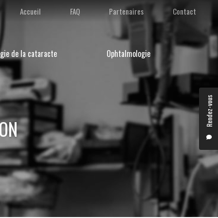
condaire
Accueil
FAQ
Partenaires
Contact
gie de la cataracte
Ophtalmologie
Rendez-vous
YON