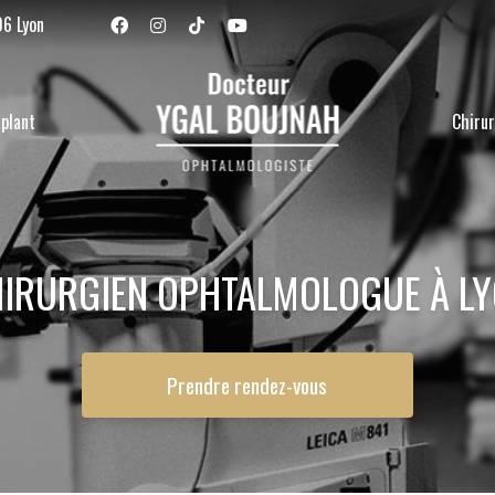
Navigation se
06 Lyon
plant
Chirur
IRURGIEN OPHTALMOLOGUE À L
Prendre rendez-vous