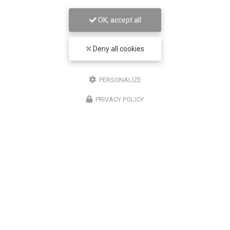
En temps normal, nous clignons des yeux environ 15
fois par minute. Devant un écran, cette fréquence
OK, accept all
tombe à environ 7 à 8 fois par minute. Mais le
problème ne s'arrête pas là : les clignements…
Deny all cookies
Toute l'actualité
PERSONALIZE
PRIVACY POLICY