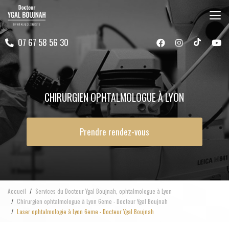
Aller
au
contenu
07 67 58 56 30
principal
CHIRURGIEN OPHTALMOLOGUE À LYON
Prendre rendez-vous
Accueil
Services du Docteur Ygal Boujnah, ophtalmologue à Lyon
Chirurgien ophtalmologue à Lyon 6eme - Docteur Ygal Boujnah
Laser ophtalmologie à Lyon 6eme - Docteur Ygal Boujnah