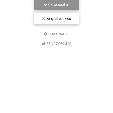
OK, accept all
Deny all cookies
PERSONALIZE
PRIVACY POLICY
Chirurgien ophtalmologue à Lyon
50 cours Franklin Roosevelt
69006 Lyon
07 67 58 56 30
Lundi au vendredi
8h30 - 18h30