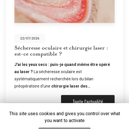
28/05/2026
chirurgie laser :
Écrans et sécheresse o
vous ne clignez plus as
quand même être opéré
En temps normal, nous clignon
re est
fois par minute. Devant un écr
ors du bilan
tombe à environ 7 à 8 fois par 
 laser des…
problème ne s'arrête pas là : l
Toute l'actualité
This site uses cookies and gives you control over what
you want to activate