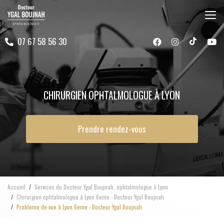
Aller
au
contenu
07 67 58 56 30
principal
CHIRURGIEN OPHTALMOLOGUE À LYON
Prendre rendez-vous
Accueil
Services du Docteur Ygal Boujnah, ophtalmologue à Lyon
Chirurgien ophtalmologue à Lyon 6eme - Docteur Ygal Boujnah
Probleme de vue à Lyon 6eme - Docteur Ygal Boujnah