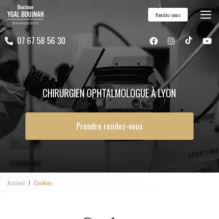
Aller
Rendez-vous
au
contenu
07 67 58 56 30
principal
CHIRURGIEN OPHTALMOLOGUE À LYON
Prendre rendez-vous
Accueil
Cookies