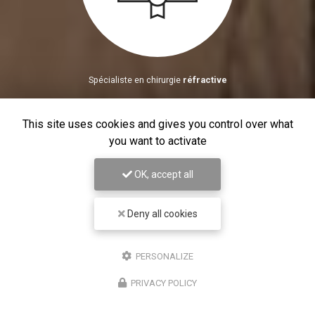
Spécialiste en chirurgie
réfractive
This site uses cookies and gives you control over what
you want to activate
OK, accept all
Deny all cookies
PERSONALIZE
PRIVACY POLICY
Le Docteur Ygal Boujnah fait partie
de l'
équipe dirigeante
du
Centre
ophtalmologique Kleber