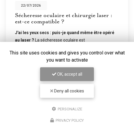
22/07/2026
Sécheresse oculaire et chirurgie laser :
est-ce compatible ?
J'ai les yeux secs : puis-je quand même être opéré
au laser ?
La sécheresse oculaire est
systématiquement recherchée lors du bilan
This site uses cookies and gives you control over what
préopératoire d'une
chirurgie laser des…
you want to activate
Toute l'actualité
OK, accept all
Deny all cookies
PERSONALIZE
PRIVACY POLICY