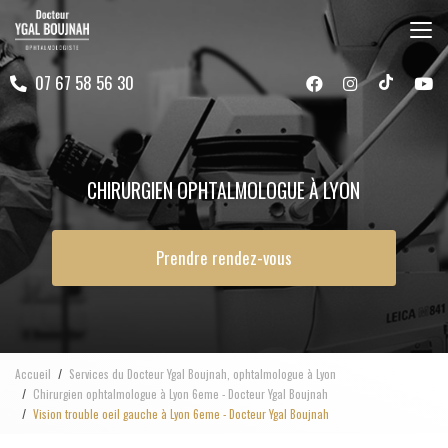
Aller
au
contenu
07 67 58 56 30
principal
CHIRURGIEN OPHTALMOLOGUE À LYON
Prendre rendez-vous
Accueil
Services du Docteur Ygal Boujnah, ophtalmologue à Lyon
Chirurgien ophtalmologue à Lyon 6eme - Docteur Ygal Boujnah
Vision trouble oeil gauche à Lyon 6eme - Docteur Ygal Boujnah