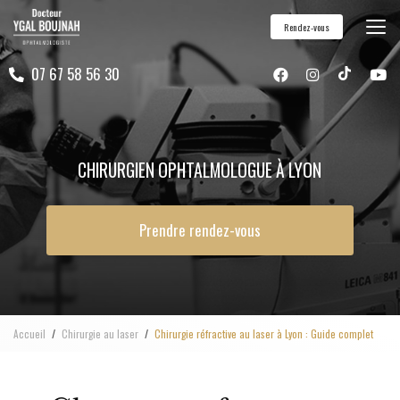
Aller
Rendez-vous
au
contenu
07 67 58 56 30
principal
CHIRURGIEN OPHTALMOLOGUE À LYON
Prendre rendez-vous
Accueil
Chirurgie au laser
Chirurgie réfractive au laser à Lyon : Guide complet