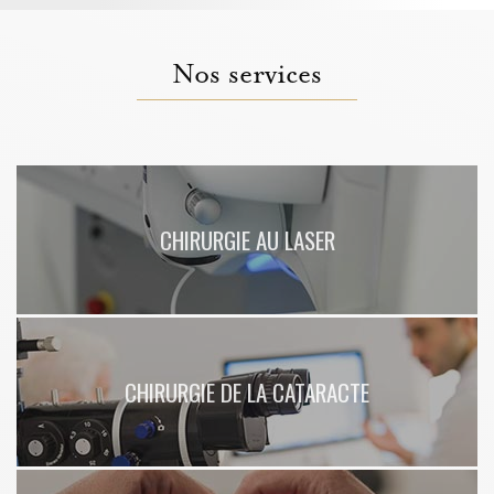
douleurs à Lyon
|
Soigner sa sécheresse oculaire rapidement sans
douleurs à Lyon
|
Suivi ophtalmologique des personnes diabétiques à
Chazay-d'Azergues proche Lozanne
|
Ouverture d'un nouveau centre pour
vos suivis ophtalmologiques à Chazay-d'Azergues
|
Suivi du glaucome par
ophtalmologiste compétent à Chazay-d'Azergues proche Limonest
|
Se
Nos services
débarrasser de sa myopie en moins de 10 seconde à Lyon
|
Se faire opérer
de la cataracte rapidement à Lyon
|
Trouver un chirurgien laser des yeux
pour une chirurgie de la presbytie à Lyon
CHIRURGIE AU LASER
CHIRURGIE DE LA CATARACTE