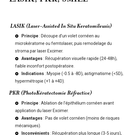
LASIK (Laser-Assisted In Situ Keratomileusis)
Principe
: Découpe d’un volet cornéen au
microkératome ou femtolaser, puis remodelage du
stroma par laser Excimer.
Avantages
: Récupération visuelle rapide (24-48h),
faible inconfort postopératoire.
Indications
: Myopie (-0.5 à -8D), astigmatisme (<5D),
hypermétropie (+1 à +4D).
PKR (PhotoKératectomie Réfractive)
Principe
: Ablation de l’épithélium cornéen avant
application du laser Excimer.
Avantages
: Pas de volet cornéen (moins de risques
mécaniques).
Inconvénients
: Récupération plus longue (3-5 jours),