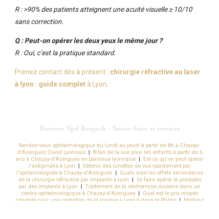
R : >90% des patients atteignent une acuité visuelle ≥ 10/10
sans correction.
Q : Peut-on opérer les deux yeux le même jour ?
R : Oui, c’est la pratique standard.
Prenez contact dès à présent :
chirurgie réfractive au laser
à lyon : guide complet
à Lyon
.
Docteur Ygal Boujnah : Savoir-faire et services
Rendez-vous ophtalmologique du lundi au jeudi à partir de 8h à Chazay-
d'Azergues Ouest Lyonnais
|
Bilan de la vue pour les enfants à partir de 6
ans à Chazay-d'Azergues en banlieue lyonnaise
|
Est-ce qu'on peut opérer
l'astigmatie à Lyon
|
Obtenir des lunettes de vue rapidement par
l'ophtamologiste à Chazay-d'Azergues
|
Quels sont les effets secondaires
de la chirurgie réfractive par implants à Lyon
|
Se faire opérer la presbytie
par des implants à Lyon
|
Traitement de la sécheresse oculaire dans un
centre ophtalmologique à Chazay-d'Azergues
|
Quel est le prix moyen
constaté pour une opération de la myopie à Lyon 6 dans le Rhône
|
Meilleur
chirurgien laser des yeux sans risque pour une chirurgie réfractive de la
myopie à Lyon 3
|
Obtenir un rendez-vous rapidement chez