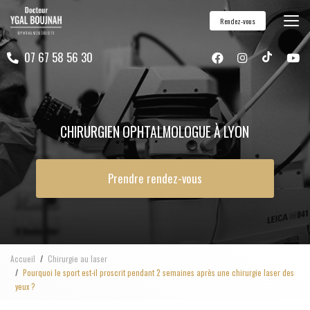
Aller
Rendez-vous
au
contenu
07 67 58 56 30
principal
CHIRURGIEN OPHTALMOLOGUE À LYON
Prendre rendez-vous
Accueil
Chirurgie au laser
Pourquoi le sport est-il proscrit pendant 2 semaines après une chirurgie laser des
yeux ?