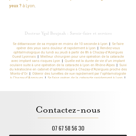
yeux ?
à Lyon
.
Docteur Ygal Boujnah : Savoir-faire et services
Se débarrasser de sa myopie en moins de 10 seconde à Lyon
|
Se faire
opérer des yeux sans douleur et rapidement à Lyon
|
Rendez-vous
ophtalmologique du lundi au jeudi à partir de 8h à Chazay-d'Azergues
Ouest Lyonnais
|
Meilleur chirurgien pour une opération de la cataracte
avec implant sans risques Lyon
|
Quelle est la durée de vie d'un implant
oculaire suite à une opération de la cataracte à Lyon en Rhône-Alpes
|
Suivi
du kératocône en cabinet d'ophtalmologie à Chazay-d'Azergues proche des
Monts-d'Or
|
Obtenir des lunettes de vue rapidement par l'ophtamologiste
à Chazay-d'Azergues
|
Se faire opérer de la cataracte rapidement à Lyon
|
Trouver un chirurgien laser des yeux pour une chirurgie de la presbytie à
Lyon
|
Combien coûte une opération laser des yeux à Lyon et à
Villeurbanne dans le Rhône à proximité de Saint-Étienne
|
Quels sont les
effets secondaires de la chirurgie réfractive par implants à Lyon
|
Nouveau
cabinet d'ophtalmologie pour suivi ophtalmologique à Chazay-d'Azergues
Lyon Ouest
|
Opération et chirurgie de la myopie au laser par un chirurgien
Contactez-nous
spécialisée Lyon en Rhône-Alpes
|
Dépistage de la cataracte par un
médecin spécialisé à Chazay-d'Azergues
|
Obtenir un rendez-vous
rapidement chez l'ophtalmologue pour renouveler ses lunettes à Lyon 6
|
Meilleur chirurgien laser des yeux sans risque pour une chirurgie
réfractive de la myopie à Lyon 3
|
Traitement de la sécheresse oculaire
07 67 58 56 30
dans un centre ophtalmologique à Chazay-d'Azergues
|
Est-ce qu'on peut
opérer l'astigmatie à Lyon
|
Comment se faire rembourser la chirurgie