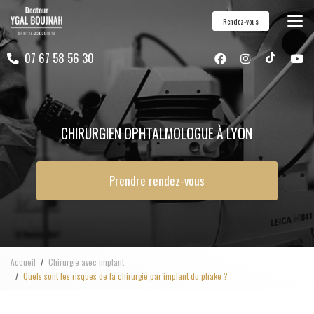
Aller
Rendez-vous
au
contenu
07 67 58 56 30
principal
CHIRURGIEN OPHTALMOLOGUE À LYON
Prendre rendez-vous
Accueil
Chirurgie avec implant
Quels sont les risques de la chirurgie par implant du phake ?