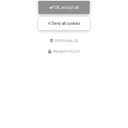
OK, accept all
Deny all cookies
PERSONALIZE
PRIVACY POLICY
28/05/2026
Écrans et sécheresse oculaire : pourquoi
vous ne clignez plus assez des yeux
En temps normal, nous clignons des yeux environ 15
fois par minute. Devant un écran, cette fréquence
tombe à environ 7 à 8 fois par minute. Mais le