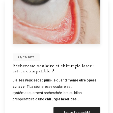
28/05/2026
ulaire et chirurgie laser :
Écrans et sé
tible ?
vous ne clign
cs : puis-je quand même être opéré
En temps normal,
eresse oculaire est
fois par minute. 
 recherchée lors du bilan
tombe à environ 7
une
chirurgie laser des…
problème ne s'arr
Toute l'actualité