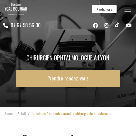
Aller
Rendez-vous
au
contenu
07 67 58 56 30
principal
CHIRURGIEN OPHTALMOLOGUE À LYON
Prendre rendez-vous
Accueil
FAQ
Questions fréquentes avant la chirurgie de la cataracte