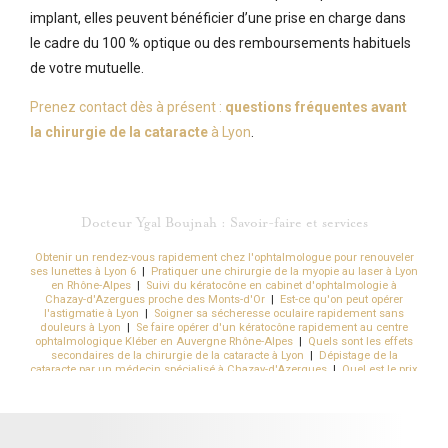
implant, elles peuvent bénéficier d’une prise en charge dans
le cadre du 100 % optique ou des remboursements habituels
de votre mutuelle.
Prenez contact dès à présent :
questions fréquentes avant
la chirurgie de la cataracte
à Lyon
.
Docteur Ygal Boujnah : Savoir-faire et services
Obtenir un rendez-vous rapidement chez l'ophtalmologue pour renouveler
ses lunettes à Lyon 6
|
Pratiquer une chirurgie de la myopie au laser à Lyon
en Rhône-Alpes
|
Suivi du kératocône en cabinet d'ophtalmologie à
Chazay-d'Azergues proche des Monts-d'Or
|
Est-ce qu'on peut opérer
l'astigmatie à Lyon
|
Soigner sa sécheresse oculaire rapidement sans
douleurs à Lyon
|
Se faire opérer d'un kératocône rapidement au centre
ophtalmologique Kléber en Auvergne Rhône-Alpes
|
Quels sont les effets
secondaires de la chirurgie de la cataracte à Lyon
|
Dépistage de la
cataracte par un médecin spécialisé à Chazay-d'Azergues
|
Quel est le prix
moyen constaté pour une opération de la myopie à Lyon 6 dans le Rhône
|
Traitement de la sécheresse oculaire dans un centre ophtalmologique à
Chazay-d'Azergues
|
Obtenir des lunettes de vue rapidement par
l'ophtamologiste à Chazay-d'Azergues
|
Trouver un chirurgien laser des
yeux pour une chirurgie de la presbytie à Lyon
|
Quels sont les effets