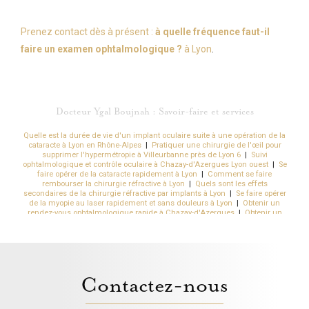
Prenez contact dès à présent :
à quelle fréquence faut-il
faire un examen ophtalmologique ?
à Lyon
.
Docteur Ygal Boujnah : Savoir-faire et services
Quelle est la durée de vie d'un implant oculaire suite à une opération de la
cataracte à Lyon en Rhône-Alpes
|
Pratiquer une chirurgie de l'œil pour
supprimer l'hypermétropie à Villeurbanne près de Lyon 6
|
Suivi
ophtalmologique et contrôle oculaire à Chazay-d'Azergues Lyon ouest
|
Se
faire opérer de la cataracte rapidement à Lyon
|
Comment se faire
rembourser la chirurgie réfractive à Lyon
|
Quels sont les effets
secondaires de la chirurgie réfractive par implants à Lyon
|
Se faire opérer
de la myopie au laser rapidement et sans douleurs à Lyon
|
Obtenir un
rendez-vous ophtalmologique rapide à Chazay-d'Azergues
|
Obtenir un
rendez-vous rapide chez l'ophtalmologue pour une chirurgie à Lyon
|
Se
faire opérer d'un kératocône rapidement au centre ophtalmologique Kléber
en Auvergne Rhône-Alpes
|
Se faire opérer la presbytie par des implants à
Lyon
|
Opération et chirurgie de la myopie au laser par un chirurgien
spécialisée Lyon en Rhône-Alpes
|
Quels sont les effets secondaire du
laser dans les yeux à Lyon
|
Chirurgien ophtalmologue pour opération de
Contactez-nous
chirurgie réfractive à Lyon
|
Soigner sa sécheresse oculaire rapidement
sans douleurs à Lyon
|
Meilleur chirurgien laser des yeux sans risque
pour une chirurgie réfractive de la myopie à Lyon 3
|
Suivi du glaucome par