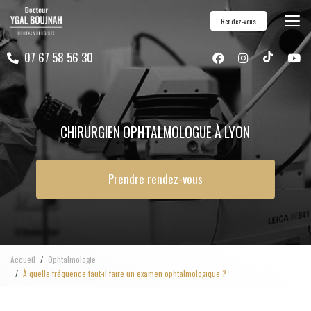
Aller
Rendez-vous
au
contenu
07 67 58 56 30
principal
CHIRURGIEN OPHTALMOLOGUE À LYON
Prendre rendez-vous
Accueil
Ophtalmologie
À quelle fréquence faut-il faire un examen ophtalmologique ?