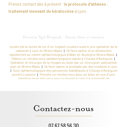
Prenez contact dès à présent :
le protocole d'athènes :
traitement innovant du kératocône
à Lyon
.
Docteur Ygal Boujnah : Savoir-faire et services
Quelle est la durée de vie d'un implant oculaire suite à une opération de la
cataracte à Lyon en Rhône-Alpes
|
Se faire opérer d'un kératocône
rapidement au centre ophtalmologique Kléber en Auvergne Rhône-Alpes
|
Obtenir un rendez-vous ophtalmologique rapide à Chazay-d'Azergues
|
Opération et chirurgie de la myopie au laser par un chirurgien spécialisée
Lyon en Rhône-Alpes
|
Se faire opérer la presbytie par des implants à Lyon
|
Suivi ophtalmologique des personnes diabétiques à Chazay-d'Azergues
proche Lozanne
|
Prendre un rendez-vous pour un bilan en vue d'une
opération laser des yeux pour la myopie à Lyon 6 à proximité de
Villeurbanne
|
Se débarrasser de sa sécheresse oculaire rapidement sans
douleurs à Lyon
|
Se faire opérer de la presbytie au laser rapidement à Lyon
6 en Auvergne Rhône-Alpes
|
Quels sont les effets secondaires de la
chirurgie réfractive par implants à Lyon
|
Dépistage de la cataracte par un
médecin spécialisé à Chazay-d'Azergues
|
Traitement de la sécheresse
oculaire dans un centre ophtalmologique à Chazay-d'Azergues
|
Rendez-
Contactez-nous
vous ophtalmologique du lundi au jeudi à partir de 8h à Chazay-d'Azergues
Ouest Lyonnais
|
Quels sont les effets secondaire du laser dans les yeux à
Lyon
|
Se faire opérer rapidement de myopie forte au centre
ophtalmologique Kléber à Lyon en Auvergne Rhône-Alpes
|
Est-ce qu'on
peut opérer l'astigmatie à Lyon
|
Suivi du kératocône en cabinet
07 67 58 56 30
d'ophtalmologie à Chazay-d'Azergues proche des Monts-d'Or
|
Pratiquer