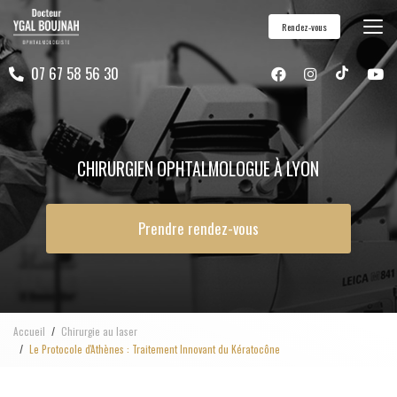
Aller
Rendez-vous
au
contenu
07 67 58 56 30
principal
CHIRURGIEN OPHTALMOLOGUE À LYON
Prendre rendez-vous
Accueil
Chirurgie au laser
Le Protocole d'Athènes : Traitement Innovant du Kératocône