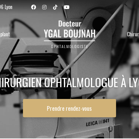
Navigation se
06 Lyon
plant
Chirur
IRURGIEN OPHTALMOLOGUE À L
Prendre rendez-vous