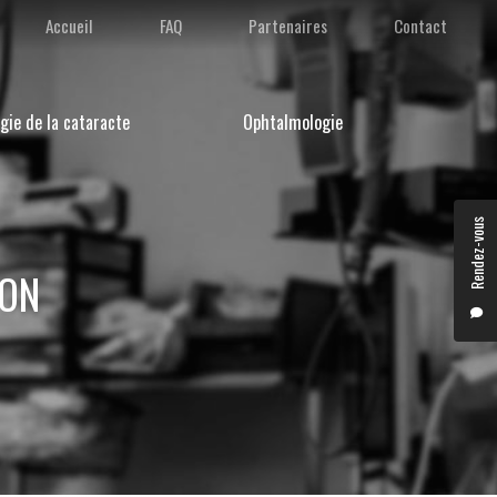
condaire
Accueil
FAQ
Partenaires
Contact
gie de la cataracte
Ophtalmologie
Rendez-vous
YON