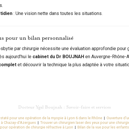
s.
tidien
: Une vision nette dans toutes les situations.
s pour un bilan personnalisé
esbytie par chirurgie nécessite une évaluation approfondie pour g
ès aujourd’hui le
cabinet du Dr BOUJNAH
en Auvergne-Rhône-Al
 complet
et découvrir la technique la plus adaptée à votre situati
Docteur Ygal Boujnah : Savoir-faire et services
nstaté pour une opération de la myopie à Lyon 6 dans le Rhône
|
Ouverture d'u
 à Chazay-d'Azergues
|
Trouver un chirurgien laser des yeux pour une chirurgi
our opération de chirurgie réfractive à Lyon
|
Bilan de la vue pour les enfants