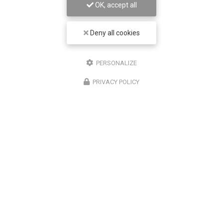
OK, accept all
Deny all cookies
PERSONALIZE
PRIVACY POLICY
28/05/2026
Écrans et sécheresse oculaire : pourquoi
vous ne clignez plus assez des yeux
En temps normal, nous clignons des yeux environ 15
fois par minute. Devant un écran, cette fréquence
tombe à environ 7 à 8 fois par minute. Mais le
problème ne s'arrête pas là : les clignements…