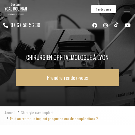
Aller
Rendez-vous
au
contenu
07 67 58 56 30
principal
CHIRURGIEN OPHTALMOLOGUE À LYON
Prendre rendez-vous
Accueil
Chirurgie avec implant
Peut-on retirer un implant phaque en cas de complications ?