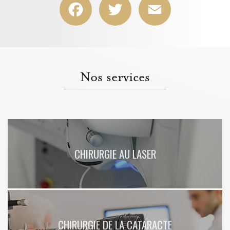
sont les effets secondaires de la chirurgie réfractive par implants à Lyon
|
Chirurgien ophtalmologue pour opération de chirurgie réfractive à Lyon
|
Obtenir un rendez-vous rapidement chez l'ophtalmologue pour renouveler
ses lunettes à Lyon 6
|
Obtenir un rendez-vous ophtalmologique rapide à
Chazay-d'Azergues
|
Opération et chirurgie de la myopie au laser par un
chirurgien spécialisée Lyon en Rhône-Alpes
|
Suivi du kératocône en
cabinet d'ophtalmologie à Chazay-d'Azergues proche des Monts-d'Or
|
Suivi ophtalmologique des personnes diabétiques à Chazay-d'Azergues
proche Lozanne
|
Quels sont les effets secondaires de la chirurgie de la
cataracte à Lyon
|
Pratiquer une chirurgie de l'œil pour supprimer
l'hypermétropie à Villeurbanne près de Lyon 6
|
Combien coûte une
Nos services
opération laser des yeux à Lyon et à Villeurbanne dans le Rhône à proximité
de Saint-Étienne
|
Suivi ophtalmologique et contrôle oculaire à Chazay-
d'Azergues Lyon ouest
CHIRURGIE AU LASER
CHIRURGIE DE LA CATARACTE