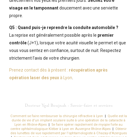
directement vos yeux les premiers jours.
Séchez votre
visage en le tamponnant
doucement avec une serviette
propre.
Q5 : Quand puis-je reprendre la conduite automobile ?
La reprise est généralement possible après le
premier
contrôle
(J+1), lorsque votre acuité visuelle le permet et que
vous vous sentez en confiance, surtout de nuit. Respectez
strictement l’avis de votre chirurgien.
Prenez contact dès à présent :
récupération après
opération laser des yeux
à Lyon
.
Docteur Ygal Boujnah : Savoir-faire et services
Comment se faire rembourser la chirurgie réfractive à Lyon
|
Quelle est la
durée de vie d'un implant oculaire suite à une opération de la cataracte à
Lyon en Rhône-Alpes
|
Se faire opérer rapidement de myopie forte au
centre ophtalmologique Kléber à Lyon en Auvergne Rhône-Alpes
|
Obtenir
des lunettes de vue rapidement par l'ophtamologiste à Chazay-d'Azergues