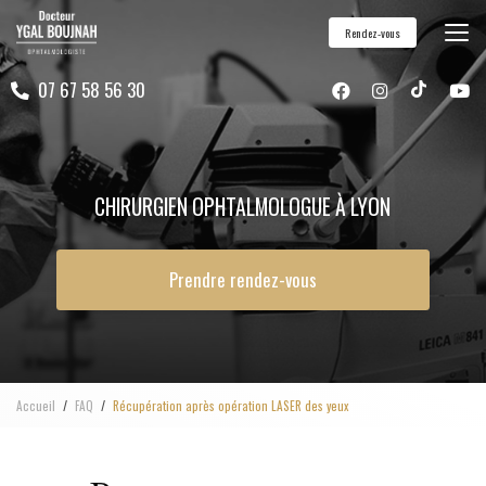
Aller
Rendez-vous
au
contenu
07 67 58 56 30
principal
CHIRURGIEN OPHTALMOLOGUE À LYON
Prendre rendez-vous
Accueil
FAQ
Récupération après opération LASER des yeux