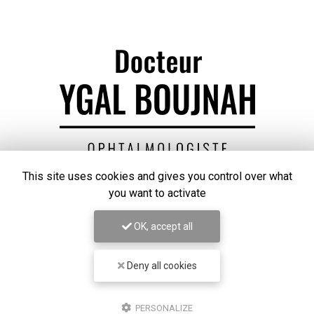
This site uses cookies and gives you control over what
Chirurgien ophtalmologue à Lyon
you want to activate
50 cours Franklin Roosevelt
OK, accept all
69006 Lyon
07 67 58 56 30
Deny all cookies
Lundi au vendredi
8h30 - 18h30
PERSONALIZE