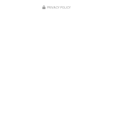
PRIVACY POLICY
Suivez-nous sur les réseaux sociaux
Envoyez un message
Nom Prénom
Société
Email
Téléphone