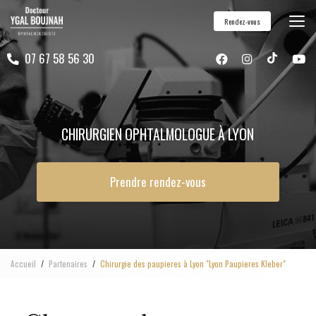
Aller
Rendez-vous
au
contenu
07 67 58 56 30
principal
CHIRURGIEN OPHTALMOLOGUE À LYON
Prendre rendez-vous
Accueil
Partenaires
Chirurgie des paupieres à Lyon "Lyon Paupieres Kleber"