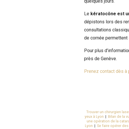
quelques jours.
Le
kératocône est un
dépistons lors des re
consultations classiqu
de cornée permettent d
Pour plus d’informati
près de Genève.
Prenez contact dès à 
Trouver un chirurgien lase
yeux à Lyon
|
Bilan de la 
une opération de la catar
Lyon
|
Se faire opérer de