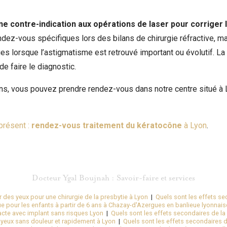
e contre-indication aux opérations de laser pour corriger 
ndez-vous spécifiques lors des bilans de chirurgie réfractive, m
es lorsque l’astigmatisme est retrouvé important ou évolutif. La
e faire le diagnostic.
ons, vous pouvez prendre rendez-vous dans notre centre situé à
présent :
rendez-vous traitement du kératocône
à Lyon
.
Docteur Ygal Boujnah : Savoir-faire et services
r des yeux pour une chirurgie de la presbytie à Lyon
|
Quels sont les effets se
vue pour les enfants à partir de 6 ans à Chazay-d'Azergues en banlieue lyonnais
acte avec implant sans risques Lyon
|
Quels sont les effets secondaires de la 
s yeux sans douleur et rapidement à Lyon
|
Quels sont les effets secondaires de