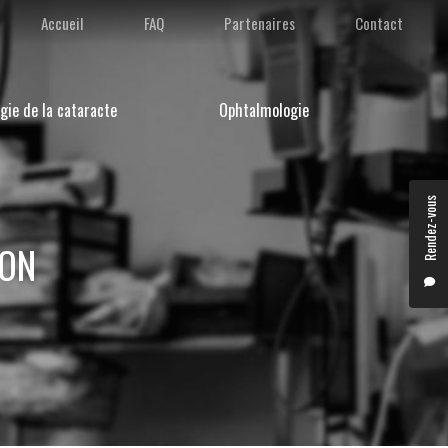
condaire
Accueil
FAQ
Partenaires
Contact
gie de la cataracte
Ophtalmologie
Rendez-vous
YON