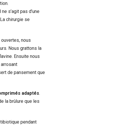
tion.
Il ne s’agit pas d’une
 La chirurgie se
s ouvertes, nous
urs. Nous grattons la
lavine. Ensuite nous
 arrosant
i sert de pansement que
omprimés adaptés
.
e la brûlure que les
ntibiotique pendant