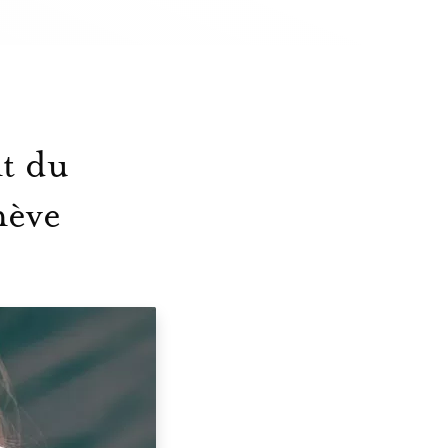
nt du
nève