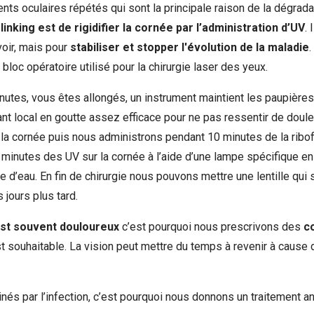
ents oculaires répétés qui sont la principale raison de la dégrada
linking est de rigidifier la cornée par l’administration d’UV
. 
voir, mais pour
stabiliser et stopper l'évolution de la maladie
.
loc opératoire utilisé pour la chirurgie laser des yeux.
nutes, vous êtes allongés, un instrument maintient les paupière
t local en goutte assez efficace pour ne pas ressentir de doule
e la cornée puis nous administrons pendant 10 minutes de la ribof
minutes des UV sur la cornée à l’aide d’une lampe spécifique en
e d’eau. En fin de chirurgie nous pouvons mettre une lentille qu
 jours plus tard.
est souvent douloureux
c’est pourquoi nous prescrivons des
c
t souhaitable. La vision peut mettre du temps à revenir à cause d
és par l’infection, c’est pourquoi nous donnons un traitement a