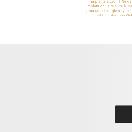
implants à Lyon
|
Se dé
implant oculaire suite à u
pour une chirurgie à Lyon
ophtalmologique Klé
spécialisée Lyon en Rhô
presbytie au laser 
ophtalmologique à Chaza
faire opérer de l'astigmat
Lyon
|
Pratiquer une chi
Chazay-d'Azergues
|
Nouv
prix moyen constaté pour
opération laser des ye
seconde à Lyon
|
Obte
chirurgien laser des yeux s
réfractive à Lyon
|
Meill
cabinet d'ophtalmologie
Villeurbanne dans le Rhône
|
Ouverture d'un nouveau
diabétiques à Chazay-d'
près de Lyon 6
|
Suivi 
opérer l'astigmatie à Lyon
lundi au jeudi à partir de
Lyon ouest
|
Dépista
rapidement au cent