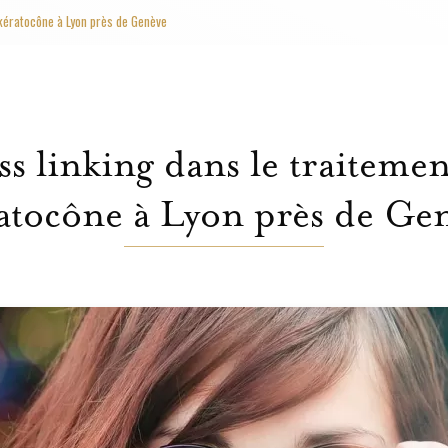
 kératocône à Lyon près de Genève
s linking dans le traiteme
atocône à Lyon près de Ge