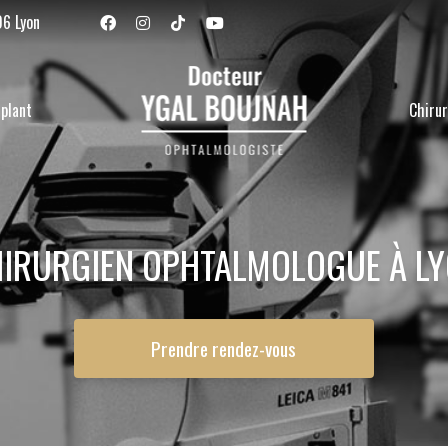
Navigation se
06 Lyon
plant
Chirur
IRURGIEN OPHTALMOLOGUE À L
Prendre rendez-vous