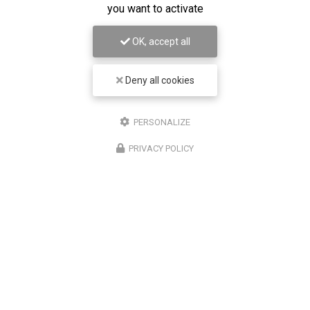
you want to activate
OK, accept all
Chirurgien ophtalmologue à Lyon
Deny all cookies
50 cours Franklin Roosevelt
69006 Lyon
PERSONALIZE
07 67 58 56 30
PRIVACY POLICY
Lundi au vendredi
8h30 - 18h30
Suivez-nous sur les réseaux sociaux