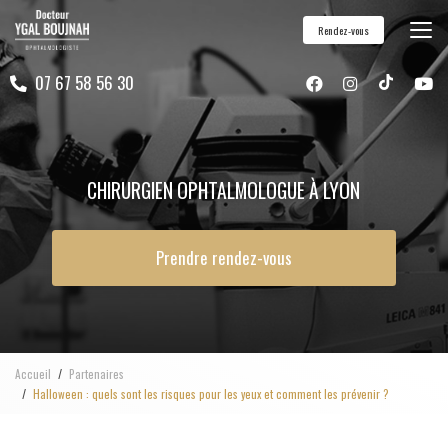
Aller
Rendez-vous
au
contenu
07 67 58 56 30
principal
CHIRURGIEN OPHTALMOLOGUE À LYON
Prendre rendez-vous
Accueil
Partenaires
Halloween : quels sont les risques pour les yeux et comment les prévenir ?