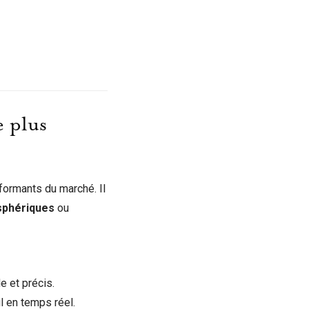
 plus
rformants du marché. Il
sphériques
ou
e et précis.
 en temps réel.