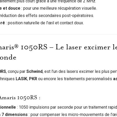
raitement plus court grâce à une fréquence de 2 MHz.
se et douce
: pour une meilleure récupération visuelle.
 réduction des effets secondaires post-opératoires.
oré
: position naturelle de l’œil et contact doux.
ris® 1050RS – Le laser excimer le
monde
0RS
, conçu par
Schwind
, est l’un des lasers excimer les plus pe
echniques
LASIK
,
PKR
ou encore les traitements personnalisés
a
 Amaris 1050RS :
ionnelle
: 1050 impulsions par seconde pour un traitement rapid
 à 7 dimensions
: pour compenser les micro-mouvements de l’œil