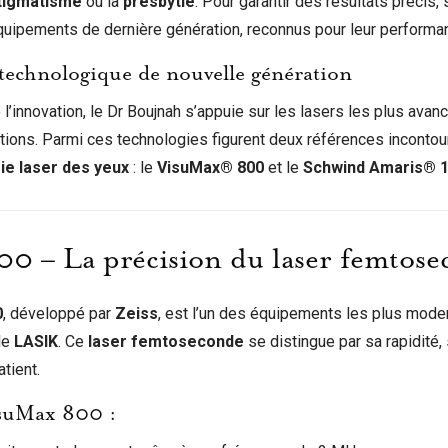
tigmatisme
ou la
presbytie
. Pour garantir des résultats précis, 
quipements de dernière génération, reconnus pour leur performance
technologique de nouvelle génération
e l’innovation, le Dr Boujnah s’appuie sur les lasers les plus ava
ntions. Parmi ces technologies figurent deux références incontou
ie laser des yeux
: le
VisuMax® 800
et le
Schwind Amaris® 
0 – La précision du laser femtos
0
, développé par
Zeiss
, est l’un des équipements les plus moder
le
LASIK
. Ce
laser femtoseconde
se distingue par sa rapidité, 
atient.
isuMax 800 :