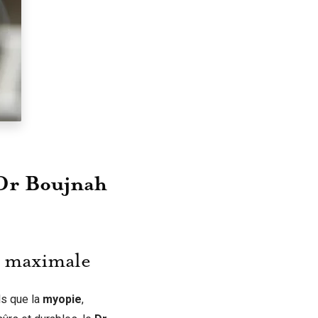
 Dr Boujnah
n maximale
ls que la
myopie
,