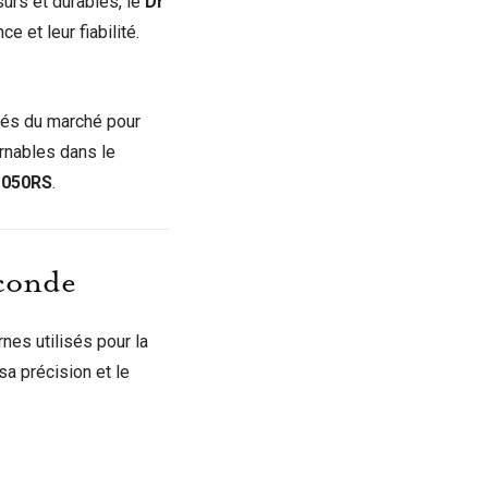
sûrs et durables, le
Dr
 et leur fiabilité.
ncés du marché pour
rnables dans le
1050RS
.
econde
nes utilisés pour la
sa précision et le