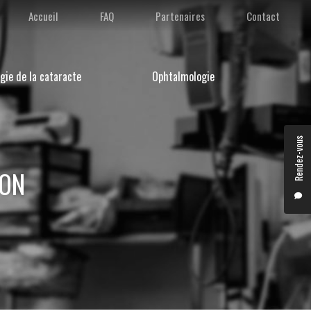
condaire
Accueil
FAQ
Partenaires
Contact
gie de la cataracte
Ophtalmologie
Rendez-vous
YON