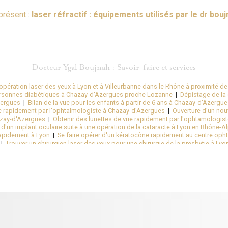
présent :
laser réfractif : équipements utilisés par le dr bou
Docteur Ygal Boujnah : Savoir-faire et services
ération laser des yeux à Lyon et à Villeurbanne dans le Rhône à proximité de
rsonnes diabétiques à Chazay-d'Azergues proche Lozanne
|
Dépistage de la
zergues
|
Bilan de la vue pour les enfants à partir de 6 ans à Chazay-d'Azergu
ue rapidement par l'ophtalmologiste à Chazay-d'Azergues
|
Ouverture d'un nou
zay-d'Azergues
|
Obtenir des lunettes de vue rapidement par l'ophtamologis
e d'un implant oculaire suite à une opération de la cataracte à Lyon en Rhône-A
rapidement à Lyon
|
Se faire opérer d'un kératocône rapidement au centre oph
|
Trouver un chirurgien laser des yeux pour une chirurgie de la presbytie à Lyo
rgie réfractive par implants à Lyon
|
Pratiquer une chirurgie de l'œil pour sup
 6
|
Se débarrasser de sa myopie en moins de 10 seconde à Lyon
|
Pratiquer
-Alpes
|
Meilleure chirurgie cataracte avec implants spéciaux Lyon 2 Bellecour 
logique rapide à Chazay-d'Azergues
|
Obtenir un rendez-vous rapide chez l'
on et chirurgie de la myopie au laser par un chirurgien spécialisée Lyon en Rh
t à Lyon
|
Traitement de la sécheresse oculaire dans un centre ophtalmologi
lmologie pour suivi ophtalmologique à Chazay-d'Azergues Lyon Ouest
|
Se f
ophtalmologique Kléber à Lyon en Auvergne Rhône-Alpes
|
Chirurgien ophtalm
|
Se faire opérer de la presbytie au laser rapidement à Lyon 6 en Auvergne R
u jeudi à partir de 8h à Chazay-d'Azergues Ouest Lyonnais
|
Se faire opérer l