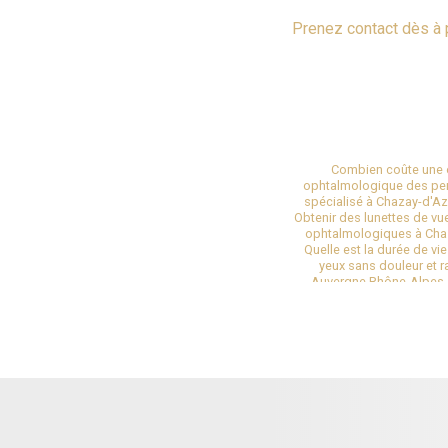
Prenez contact dès à 
Combien coûte une op
ophtalmologique des pe
spécialisé à Chazay-d'A
Obtenir des lunettes de v
ophtalmologiques à Cha
Quelle est la durée de vi
yeux sans douleur et 
Auvergne Rhône-Alpes
secondaires de la chiru
Villeurbanne près de Lyon
au laser à Lyon en Rhône
rendez-vous ophtalmo
chirurgie à Lyon
|
Opérati
de la cataracte rapidemen
Nouveau cabinet d'ophta
myopie forte au centre 
chirurgie réfractive à Lyon
ophtalmologique du lundi a