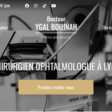
Navigation se
06 Lyon
plant
Chirur
IRURGIEN OPHTALMOLOGUE À L
Prendre rendez-vous