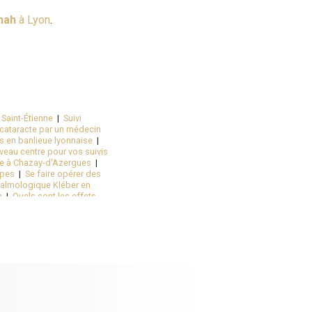
jnah
à Lyon
.
 Saint-Étienne
|
Suivi
 cataracte par un médecin
es en banlieue lyonnaise
|
veau centre pour vos suivis
te à Chazay-d'Azergues
|
lpes
|
Se faire opérer des
talmologique Kléber en
n
|
Quels sont les effets
primer l'hypermétropie à
 une chirurgie de la myopie
Hôtel de Ville
|
Obtenir un
ophtalmologue pour une
ône-Alpes
|
Se faire opérer
que à Chazay-d'Azergues
|
aire opérer rapidement de
ologue pour opération de
hône-Alpes
|
Rendez-vous
a presbytie par des implants