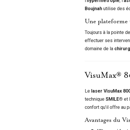
l’
hypermétropie
, l’
as
Boujnah
utilise des é
Une plateforme 
Toujours à la pointe d
effectuer ses interve
domaine de la
chirurg
VisuMax® 80
Le
laser VisuMax 80
technique
SMILE®
et 
confort qu’il offre au p
Avantages du V