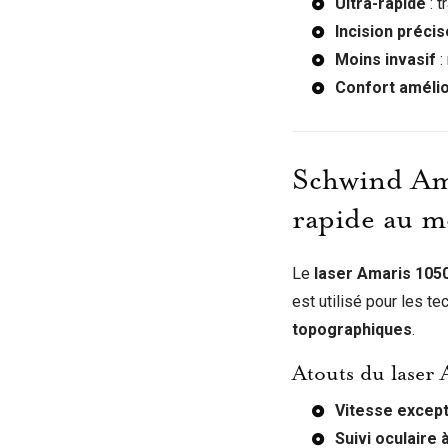
Ultra-rapide
: t
Incision préci
Moins invasif
:
Confort améli
Schwind Ama
rapide au 
Le
laser Amaris 105
est utilisé pour les t
topographiques
.
Atouts du laser
Vitesse except
Suivi oculaire